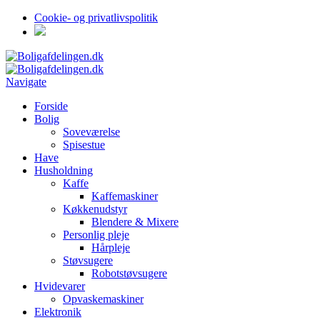
Cookie- og privatlivspolitik
Navigate
Forside
Bolig
Soveværelse
Spisestue
Have
Husholdning
Kaffe
Kaffemaskiner
Køkkenudstyr
Blendere & Mixere
Personlig pleje
Hårpleje
Støvsugere
Robotstøvsugere
Hvidevarer
Opvaskemaskiner
Elektronik