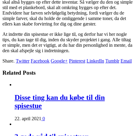
skal altså bygges op efter dette inventar. Så vælger du den og simple
stil med et plankebord, skal alt omkring bygges op efter det.
Endvidere har farven selvfølgelig betydning, fordi vælger du de
simple farver, skal du holde de omliggende i samme toner, da det
ellers kan skabe forvirring for dig og dine gæster.
At indrette din spisestue er ikke lige til, og derfor har vi her nogle
tips, du kan tage til dig, inden du skyder projektet i gang. Alle tiltag
er simple, men det er vigtigt, at du har din personlighed in mente, da
den skal afspejle sig i indretningen.
Share.
Twitter
Facebook
Google+
Pinterest
LinkedIn
Tumblr
Email
Related Posts
Disse ting kan du købe til din
spisestue
22. april 2021
0