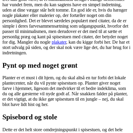
har vundet frem, men du kan sagtens have en simpel indretning,
uden at dine vægge står helt tomme. En god ide er, hvis du hænger
nogle plakater eller malerier op, der fortæller noget om din
personlighed. Det er blevet særdeles populært med citater, da de er
simple i deres farvesammensætning som udgangspunkt, hvorfor det
passer til minimalismen, men derudover er det med til at sætte et
personlig præg og kant på spisestuen med citater, der betyder noget
for dig. Mangler du nogle
plakater
, kan du kigge forbi her. De har et
stort udvalg på siden, og der skal nok være lige det, du har brug for i
indretningen.
Pynt op med noget grønt
Planter er et must i dit hjem, og du skal altså en tur forbi det lokale
plantecenter, når du vil pynte spisestuen op. Planter giver noget
farve i hjemmet, ligesom det medvirker til et bedre indeklima, som
du og alle gæsterne vil nyde godt af. Når snakken falder på planter,
er det vigtigt, at du ikke gør spisestuen til en jungle – nej, du skal
blot have lidt hist og her.
Spisebord og stole
Dette er det helt store omdrejningspunkt i spisestuen, og det hele