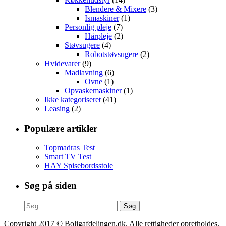
Blendere & Mixere
(3)
Ismaskiner
(1)
Personlig pleje
(7)
Hårpleje
(2)
Støvsugere
(4)
Robotstøvsugere
(2)
Hvidevarer
(9)
Madlavning
(6)
Ovne
(1)
Opvaskemaskiner
(1)
Ikke kategoriseret
(41)
Leasing
(2)
Populære artikler
Topmadras Test
Smart TV Test
HAY Spisebordsstole
Søg på siden
Søg
efter:
Copyright 2017 © Boligafdelingen.dk. Alle rettigheder opretholdes.