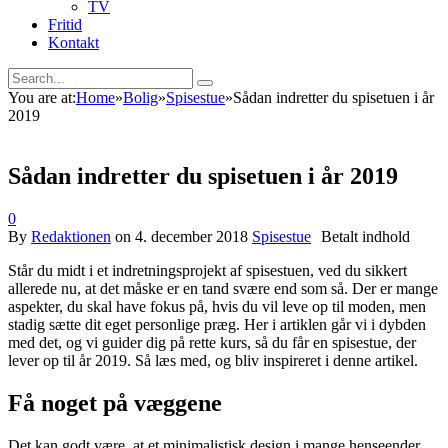
TV
Fritid
Kontakt
You are at:
Home
»
Bolig
»
Spisestue
»
Sådan indretter du spisetuen i år
2019
Sådan indretter du spisetuen i år 2019
0
By
Redaktionen
on
4. december 2018
Spisestue
Står du midt i et indretningsprojekt af spisestuen, ved du sikkert
allerede nu, at det måske er en tand svære end som så. Der er mange
aspekter, du skal have fokus på, hvis du vil leve op til moden, men
stadig sætte dit eget personlige præg. Her i artiklen går vi i dybden
med det, og vi guider dig på rette kurs, så du får en spisestue, der
lever op til år 2019. Så læs med, og bliv inspireret i denne artikel.
Få noget på væggene
Det kan godt være, at et minimalistisk design i mange henseender