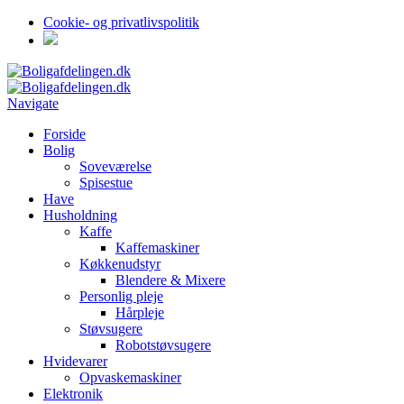
Cookie- og privatlivspolitik
Navigate
Forside
Bolig
Soveværelse
Spisestue
Have
Husholdning
Kaffe
Kaffemaskiner
Køkkenudstyr
Blendere & Mixere
Personlig pleje
Hårpleje
Støvsugere
Robotstøvsugere
Hvidevarer
Opvaskemaskiner
Elektronik