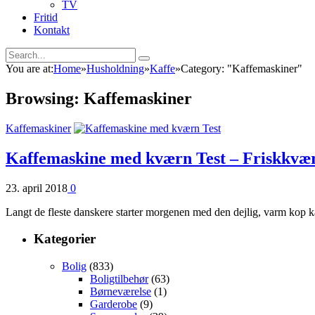
TV
Fritid
Kontakt
You are at:
Home
»
Husholdning
»
Kaffe
»
Category: "Kaffemaskiner"
Browsing:
Kaffemaskiner
Kaffemaskiner
Kaffemaskine med kværn Test – Friskkværn
23. april 2018
0
Langt de fleste danskere starter morgenen med den dejlig, varm kop 
Kategorier
Bolig
(833)
Boligtilbehør
(63)
Børneværelse
(1)
Garderobe
(9)