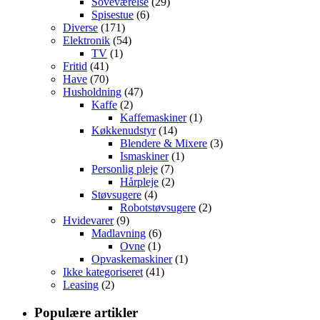
Soveværelse
(29)
Spisestue
(6)
Diverse
(171)
Elektronik
(54)
TV
(1)
Fritid
(41)
Have
(70)
Husholdning
(47)
Kaffe
(2)
Kaffemaskiner
(1)
Køkkenudstyr
(14)
Blendere & Mixere
(3)
Ismaskiner
(1)
Personlig pleje
(7)
Hårpleje
(2)
Støvsugere
(4)
Robotstøvsugere
(2)
Hvidevarer
(9)
Madlavning
(6)
Ovne
(1)
Opvaskemaskiner
(1)
Ikke kategoriseret
(41)
Leasing
(2)
Populære artikler