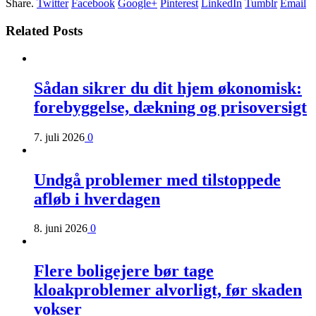
Share.
Twitter
Facebook
Google+
Pinterest
LinkedIn
Tumblr
Email
Related Posts
Sådan sikrer du dit hjem økonomisk:
forebyggelse, dækning og prisoversigt
7. juli 2026
0
Undgå problemer med tilstoppede
afløb i hverdagen
8. juni 2026
0
Flere boligejere bør tage
kloakproblemer alvorligt, før skaden
vokser