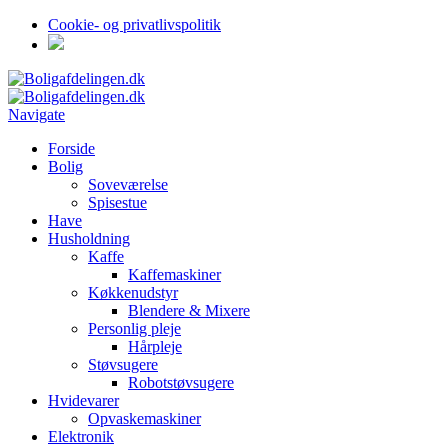
Cookie- og privatlivspolitik
Navigate
Forside
Bolig
Soveværelse
Spisestue
Have
Husholdning
Kaffe
Kaffemaskiner
Køkkenudstyr
Blendere & Mixere
Personlig pleje
Hårpleje
Støvsugere
Robotstøvsugere
Hvidevarer
Opvaskemaskiner
Elektronik