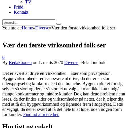
TV
Fritid
Kontakt
You are at:
Home
»
Diverse
»
Vær den første virksomhed folk ser
Vær den første virksomhed folk ser
0
By
Redaktionen
on
1. marts 2020
Diverse
Det er svært at drive en virksomhed – især som privatperson.
Byggevirksomheder er især svære at drive, da der er en stor
efterspørgsel og konkurrence i den branche. Byggemarkeret for sig
selv er så stort og der er så stort et udvalg, at man ikke kan undgå
mange konkurrenter og mindre kunder. Dog kan dette problem nemt
løses, da der findes sider og virksomheder på nettet, der hjælper dig
med at få din byggevirksomhed og lignende frem i søgelyset. Dette
er vigtigt, da det er svært at få det hele til at løbe, uden nogen form
for kunder.
Find ud af mere her.
Hurtigt og enkelt