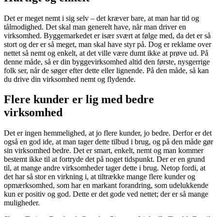
Det er meget nemt i sig selv – det kræver bare, at man har tid og
tålmodighed. Det skal man generelt have, når man driver en
virksomhed. Byggemarkedet er især svært at følge med, da det er så
stort og der er så meget, man skal have styr på. Dog er reklame over
nettet så nemt og enkelt, at det ville være dumt ikke at prøve ud. På
denne måde, så er din byggevirksomhed altid den første, nysgerrige
folk ser, når de søger efter dette eller lignende. På den måde, så kan
du drive din virksomhed nemt og flydende.
Flere kunder er lig med bedre
virksomhed
Det er ingen hemmelighed, at jo flere kunder, jo bedre. Derfor er det
også en god ide, at man tager dette tilbud i brug, og på den måde gør
sin virksomhed bedre. Det er smart, enkelt, nemt og man kommer
bestemt ikke til at fortryde det på noget tidspunkt. Der er en grund
til, at mange andre virksomheder tager dette i brug. Netop fordi, at
det har så stor en virkning i, at tiltrække mange flere kunder og
opmærksomhed, som har en markant forandring, som udelukkende
kun er positiv og god. Dette er det gode ved nettet; der er så mange
muligheder.