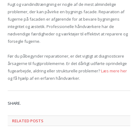
Fugt og vandindtrængning er nogle af de mest almindelige
problemer, der kan påvirke en bygnings facade. Reparation af
fugerne på facaden er afgørende for at bevare bygningens
integritet og æstetik. Professionelle håndværkere har de
nødvendige færdigheder og værktøjer til effektivt at reparere og
forsegle fugerne.
Før du påbegynder reparationer, er det vigtigt at diagnosticere
årsagerne til fugtproblemerne. Er det dårligt udførte oprindelige
fugearbejde, aldring eller strukturelle problemer?
Læs mere her
og få hjælp af en erfaren håndværker.
Tw
Fa
Go
Pi
Li
Tu
Em
SHARE.
RELATED POSTS