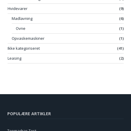
Hvidevarer
(9)
Madlavning
(6)
Ovne
(1)
Opvaskemaskiner
(1)
Ikke kategoriseret
(41)
Leasing
(2)
POPULÆRE ARTIKLER
Topmadras Test