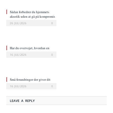
Sådan forbedrer du hjemmets
akustik uden at gå på kompromis
med indretningen
26. JULI 2026
0
Har du overvejet, hvordan en
læderstol ændrer et rum?
16. JULI 2026
0
Små forandringer der giver dit
hjem et nyt udtryk
16. JULI 2026
0
LEAVE A REPLY