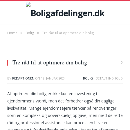
»
»
Home
Bolig
Tre råd til at optimere din bolig
Tre råd til at optimere din bolig
0
BY
REDAKTIONEN
ON
18. JANUAR 2024
BOLIG
At optimere din bolig er ikke kun en investering i
ejendommens værdi, men det forbedrer også din daglige
livskvalitet. Mange ejendomsejere tænker på renoveringer
som en kompleks og uoverskuelig opgave, men med de rette
råd og professionel assistance kan processen blive en
glidende og tilfredsstillende oplevelse. Her er tre afgørende