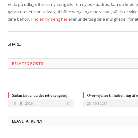
Er du på udkig efter en ny seng eller en ny boxmadras, kan du finde
garanteret et stort udvalg af både senge og madrasser, så du er sikker p
dine behov.
Find en ny seng her
eller undersøg dine muligheder for a
SHARE.
RELATED POSTS
Sådan finder du det rette sengetøj i
Overvejelser til indretning af e
høj kvalitet
naturinspireret soveværelse
15. JUNI 2026
0
23. MAJ 2024
LEAVE A REPLY