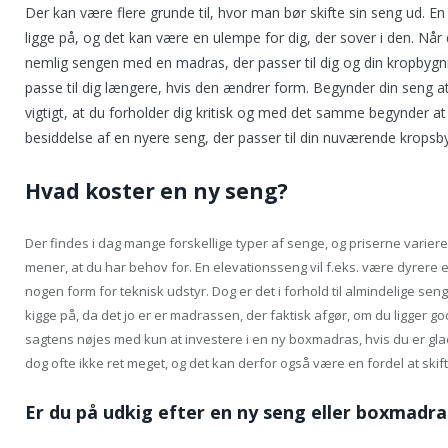
Der kan være flere grunde til, hvor man bør skifte sin seng ud. En
ligge på, og det kan være en ulempe for dig, der sover i den. Nå
nemlig sengen med en madras, der passer til dig og din kropbygni
passe til dig længere, hvis den ændrer form. Begynder din seng at 
vigtigt, at du forholder dig kritisk og med det samme begynder 
besiddelse af en nyere seng, der passer til din nuværende kropsb
Hvad koster en ny seng?
Der findes i dag mange forskellige typer af senge, og priserne varie
mener, at du har behov for. En elevationsseng vil f.eks. være dyrere 
nogen form for teknisk udstyr. Dog er det i forhold til almindelige s
kigge på, da det jo er er madrassen, der faktisk afgør, om du ligger god
sagtens nøjes med kun at investere i en ny boxmadras, hvis du er gla
dog ofte ikke ret meget, og det kan derfor også være en fordel at ski
Er du på udkig efter en ny seng eller boxmadra