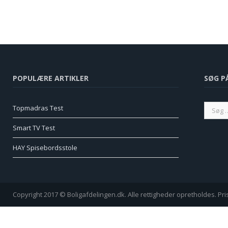
POPULÆRE ARTIKLER
SØG P
Topmadras Test
Smart TV Test
HAY Spisebordsstole
Copyright 2017 © Boligafdelingen.dk. Alle rettigheder opretholdes. Pr