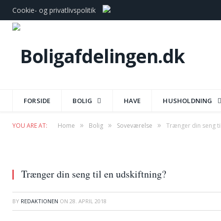
Cookie- og privatlivspolitik
FORSIDE
BOLIG
HAVE
HUSHOLDNING
»
»
»
YOU ARE AT:
Home
Bolig
Soveværelse
Trænger din seng ti
Trænger din seng til en udskiftning?
BY
REDAKTIONEN
ON
28. APRIL 2018