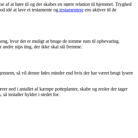
 af at høre til og der skabes en større relation til hjemmet. Tryghed
god idé at lave et testamente og
testamentere
ens aktiver til de
s seng, hvor det er muligt at bruge de tomme rum til opbevaring.
r andre nips ting, der ikke skal stå fremme.
 gennem, så vil denne føles mindre end hvis der har været brugt lysere
r ned i antallet af kæmpe potteplanter, skabe og reoler der tager
å installer hylder i stedet for.