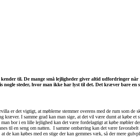
kender til. De mange små lejligheder giver altid udfordringer når 
 nogle steder, hvor man ikke har lyst til det. Det kræver bare en 
avervilla er det vigtigt, at møblerne stemmer overens med de rum som de 
g kræver. I samme grad kan man sige, at det vil være dumt at købe et stor
 at man bor i en lille lejlighed kan det være fordelagtigt at købe møbler
nes til en seng om natten. I samme ombæring kan det være favorabelt at
et, at de kan købes med en stige der kan gemmes væk, så der mere gulvpl