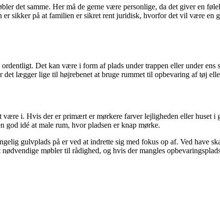
ler det samme. Her må de gerne være personlige, da det giver en følelse
n er sikker på at familien er sikret rent juridisk, hvorfor det vil være en 
et ordentligt. Det kan være i form af plads under trappen eller under en
 det lægger lige til højrebenet at bruge rummet til opbevaring af tøj elle
være i. Hvis der er primært er mørkere farver lejligheden eller huset i
 en god idé at male rum, hvor pladsen er knap mørke.
ig gulvplads på er ved at indrette sig med fokus op af. Ved have skære
 nødvendige møbler til rådighed, og hvis der mangles opbevaringsplads, s