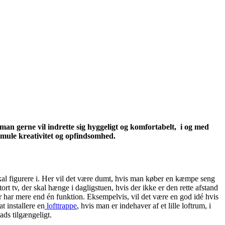
man gerne vil indrette sig hyggeligt og komfortabelt, i og med
smule kreativitet og opfindsomhed.
skal figurere i. Her vil det være dumt, hvis man køber en kæmpe seng
t tv, der skal hænge i dagligstuen, hvis der ikke er den rette afstand
 der har mere end én funktion. Eksempelvis, vil det være en god idé hvis
 installere en
lofttrappe
, hvis man er indehaver af et lille loftrum, i
ads tilgængeligt.