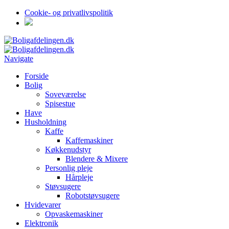
Cookie- og privatlivspolitik
Navigate
Forside
Bolig
Soveværelse
Spisestue
Have
Husholdning
Kaffe
Kaffemaskiner
Køkkenudstyr
Blendere & Mixere
Personlig pleje
Hårpleje
Støvsugere
Robotstøvsugere
Hvidevarer
Opvaskemaskiner
Elektronik