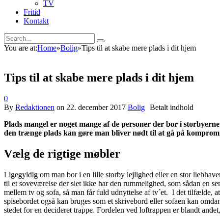
TV
Fritid
Kontakt
You are at:
Home
»
Bolig
»
Tips til at skabe mere plads i dit hjem
Tips til at skabe mere plads i dit hjem
0
By
Redaktionen
on
22. december 2017
Bolig
Plads mangel er noget mange af de personer der bor i storbyerne 
den trænge plads kan gøre man bliver nødt til at gå på kompromis
Vælg de rigtige møbler
Ligegyldig om man bor i en lille storby lejlighed eller en stor liebh
til et soveværelse der slet ikke har den rummelighed, som sådan en sen
mellem tv og sofa, så man får fuld udnyttelse af tv´et. I det tilfælde,
spisebordet også kan bruges som et skrivebord eller sofaen kan omdan
stedet for en decideret trappe. Fordelen ved loftrappen er blandt and