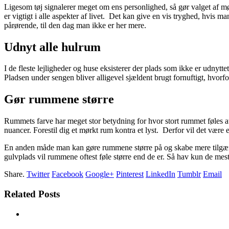
Ligesom tøj signalerer meget om ens personlighed, så gør valget af møb
er vigtigt i alle aspekter af livet. Det kan give en vis tryghed, hvis ma
pårørende, til den dag man ikke er her mere.
Udnyt alle hulrum
I de fleste lejligheder og huse eksisterer der plads som ikke er udnytt
Pladsen under sengen bliver alligevel sjældent brugt fornuftigt, hvorfor
Gør rummene større
Rummets farve har meget stor betydning for hvor stort rummet føles at 
nuancer. Forestil dig et mørkt rum kontra et lyst. Derfor vil det være
En anden måde man kan gøre rummene større på og skabe mere tilgængel
gulvplads vil rummene oftest føle større end de er. Så hav kun de mest
Share.
Twitter
Facebook
Google+
Pinterest
LinkedIn
Tumblr
Email
Related Posts