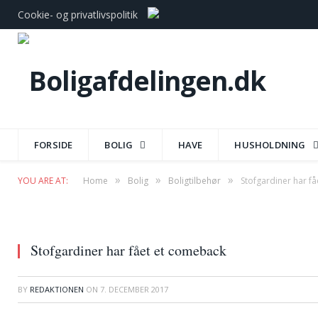
Cookie- og privatlivspolitik
FORSIDE
BOLIG
HAVE
HUSHOLDNING
»
»
»
YOU ARE AT:
Home
Bolig
Boligtilbehør
Stofgardiner har f
Stofgardiner har fået et comeback
BY
REDAKTIONEN
ON
7. DECEMBER 2017