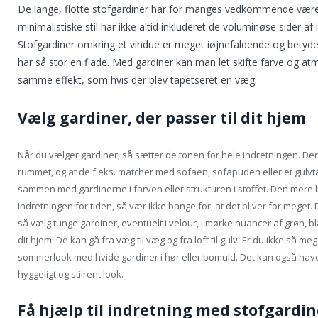
De lange, flotte stofgardiner har for manges vedkommende været
minimalistiske stil har ikke altid inkluderet de voluminøse sider af
Stofgardiner omkring et vindue er meget iøjnefaldende og betyde
har så stor en flade. Med gardiner kan man let skifte farve og a
samme effekt, som hvis der blev tapetseret en væg.
Vælg gardiner, der passer til dit hjem
Når du vælger gardiner, så sætter de tonen for hele indretningen. Derfo
rummet, og at de f.eks. matcher med sofaen, sofapuden eller et gulvtæ
sammen med gardinerne i farven eller strukturen i stoffet. Den mere 
indretningen for tiden, så vær ikke bange for, at det bliver for meget. 
så vælg tunge gardiner, eventuelt i velour, i mørke nuancer af grøn, bl
dit hjem. De kan gå fra væg til væg og fra loft til gulv. Er du ikke så mege
sommerlook med hvide gardiner i hør eller bomuld. Det kan også have e
hyggeligt og stilrent look.
Få hjælp til indretning med stofgardin