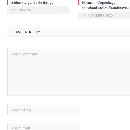
Sådan vælger du de rigtige
Normann Copenhagen
boligprodukter til dit hjem
spisebordsstole: Skandinavisk
12. JUNI 2026
0
elegance til dit hjem
18. NOVEMBER 2025
LEAVE A REPLY