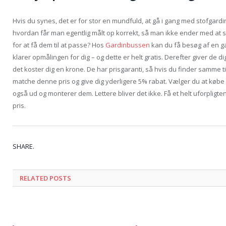
Hvis du synes, det er for stor en mundfuld, at gå i gang med stofgardin
hvordan får man egentlig målt op korrekt, så man ikke ender med at sku
for at få dem til at passe? Hos
Gardinbussen
kan du få besøg af en g
klarer opmålingen for dig – og dette er helt gratis. Derefter giver de dig
det koster dig en krone. De har prisgaranti, så hvis du finder samme tilb
matche denne pris og give dig yderligere 5% rabat. Vælger du at kø
også ud og monterer dem. Lettere bliver det ikke. Få et helt uforpligte
pris.
SHARE.
RELATED POSTS