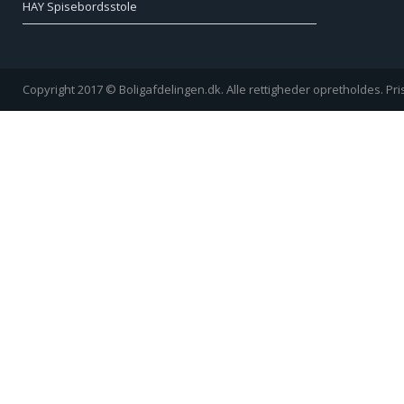
HAY Spisebordsstole
Copyright 2017 © Boligafdelingen.dk. Alle rettigheder opretholdes. Pr