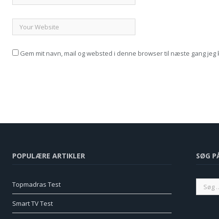
Gem mit navn, mail og websted i denne browser til næste gang je
POPULÆRE ARTIKLER
SØG P
Topmadras Test
Smart TV Test