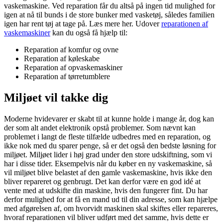
vaskemaskine. Ved reparation får du altså på ingen tid mulighed for
igen at nå til bunds i de store bunker med vasketøj, således familien
igen har rent tøj at tage på. Læs mere her. Udover
reparationen af
vaskemaskiner
kan du også få hjælp til:
Reparation af komfur og ovne
Reparation af køleskabe
Reparation af opvaskemaskiner
Reparation af tørretumblere
Miljøet vil takke dig
Moderne hvidevarer er skabt til at kunne holde i mange år, dog kan
der som alt andet elektronik opstå problemer. Som nævnt kan
problemet i langt de fleste tilfælde udbedres med en reparation, og
ikke nok med du sparer penge, så er det også den bedste løsning for
miljøet. Miljøet lider i høj grad under den store udskiftning, som vi
har i disse tider. Eksempelvis når du køber en ny vaskemaskine, så
vil miljøet blive belastet af den gamle vaskemaskine, hvis ikke den
bliver repareret og genbrugt. Det kan derfor være en god idé at
vente med at udskifte din maskine, hvis den fungerer fint. Du har
derfor mulighed for at få en mand ud til din adresse, som kan hjælpe
med afgørelsen af, om hvorvidt maskinen skal skiftes eller repareres,
hvoraf reparationen vil bliver udført med det samme, hvis dette er