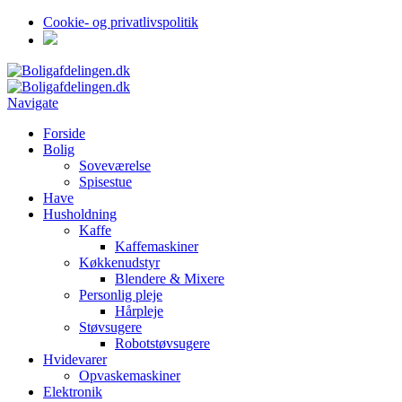
Cookie- og privatlivspolitik
Navigate
Forside
Bolig
Soveværelse
Spisestue
Have
Husholdning
Kaffe
Kaffemaskiner
Køkkenudstyr
Blendere & Mixere
Personlig pleje
Hårpleje
Støvsugere
Robotstøvsugere
Hvidevarer
Opvaskemaskiner
Elektronik