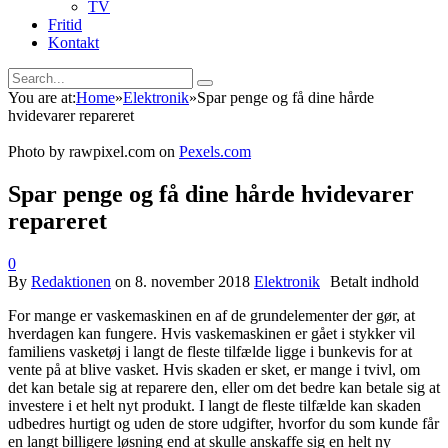
TV
Fritid
Kontakt
You are at:
Home
»
Elektronik
»
Spar penge og få dine hårde
hvidevarer repareret
Photo by rawpixel.com on
Pexels.com
Spar penge og få dine hårde hvidevarer
repareret
0
By
Redaktionen
on
8. november 2018
Elektronik
For mange er vaskemaskinen en af de grundelementer der gør, at
hverdagen kan fungere. Hvis vaskemaskinen er gået i stykker vil
familiens vasketøj i langt de fleste tilfælde ligge i bunkevis for at
vente på at blive vasket. Hvis skaden er sket, er mange i tvivl, om
det kan betale sig at reparere den, eller om det bedre kan betale sig at
investere i et helt nyt produkt. I langt de fleste tilfælde kan skaden
udbedres hurtigt og uden de store udgifter, hvorfor du som kunde får
en langt billigere løsning end at skulle anskaffe sig en helt ny