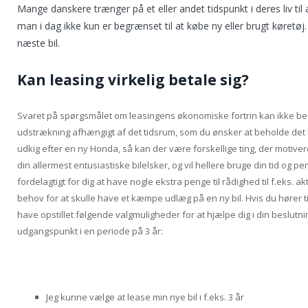
Mange danskere trænger på et eller andet tidspunkt i deres liv til a
man i dag ikke kun er begrænset til at købe ny eller brugt køretø
næste bil.
Kan leasing virkelig betale sig?
Svaret på spørgsmålet om leasingens økonomiske fortrin kan ikke besv
udstrækning afhængigt af det tidsrum, som du ønsker at beholde det l
udkig efter en ny Honda, så kan der være forskellige ting, der motive
din allermest entusiastiske bilelsker, og vil hellere bruge din tid og
fordelagtigt for dig at have nogle ekstra penge til rådighed til f.eks. 
behov for at skulle have et kæmpe udlæg på en ny bil. Hvis du hører t
have opstillet følgende valgmuligheder for at hjælpe dig i din beslutn
udgangspunkt i en periode på 3 år:
Jeg kunne vælge at lease min nye bil i f.eks. 3 år