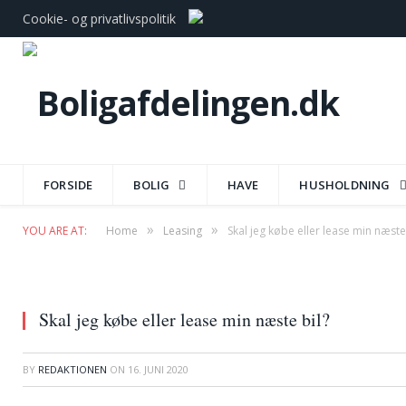
Cookie- og privatlivspolitik
FORSIDE
BOLIG
HAVE
HUSHOLDNING
»
»
YOU ARE AT:
Home
Leasing
Skal jeg købe eller lease min næste
Skal jeg købe eller lease min næste bil?
BY
REDAKTIONEN
ON
16. JUNI 2020