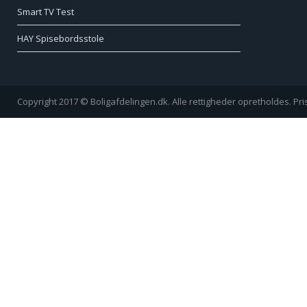
Smart TV Test
HAY Spisebordsstole
Copyright 2017 © Boligafdelingen.dk. Alle rettigheder opretholdes. Pr