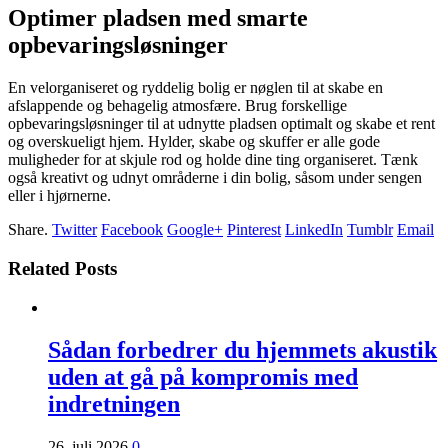
Optimer pladsen med smarte
opbevaringsløsninger
En velorganiseret og ryddelig bolig er nøglen til at skabe en
afslappende og behagelig atmosfære. Brug forskellige
opbevaringsløsninger til at udnytte pladsen optimalt og skabe et rent
og overskueligt hjem. Hylder, skabe og skuffer er alle gode
muligheder for at skjule rod og holde dine ting organiseret. Tænk
også kreativt og udnyt områderne i din bolig, såsom under sengen
eller i hjørnerne.
Share.
Twitter
Facebook
Google+
Pinterest
LinkedIn
Tumblr
Email
Related Posts
Sådan forbedrer du hjemmets akustik
uden at gå på kompromis med
indretningen
26. juli 2026
0