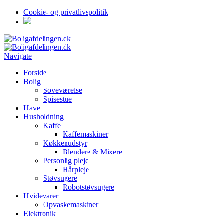
Cookie- og privatlivspolitik
Navigate
Forside
Bolig
Soveværelse
Spisestue
Have
Husholdning
Kaffe
Kaffemaskiner
Køkkenudstyr
Blendere & Mixere
Personlig pleje
Hårpleje
Støvsugere
Robotstøvsugere
Hvidevarer
Opvaskemaskiner
Elektronik