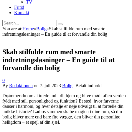
TV
Fritid
Kontakt
You are at:
Home
»
Bolig
»
Skab stilfulde rum med smarte
indretningsløsninger – En guide til at forvandle din bolig
Skab stilfulde rum med smarte
indretningsløsninger – En guide til at
forvandle din bolig
0
By
Redaktionen
on
7. juli 2023
Bolig
Drømmer du om at træde ind i dit hjem og blive mødt af en verden
fyldt med stil, personlighed og funktion? Et sted, hvor farverne
danser i harmoni, og hver detalje er nøje udvalgt til at fortælle din
unikke historie? Lad os sammen skabe magien i dine rum, så din
bolig bliver mere end bare fire vægge, den bliver din personlige
helligdom – et spejl af din sjæl.