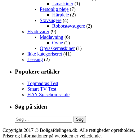
Ismaskiner
(1)
Personlig pleje
(7)
Hårpleje
(2)
Støvsugere
(4)
Robotstøvsugere
(2)
Hvidevarer
(9)
Madlavning
(6)
Ovne
(1)
Opvaskemaskiner
(1)
Ikke kategoriseret
(41)
Leasing
(2)
Populære artikler
Topmadras Test
Smart TV Test
HAY Spisebordsstole
Søg på siden
Søg
efter:
Copyright 2017 © Boligafdelingen.dk. Alle rettigheder opretholdes.
Priser og informationer på websiden er vejledende.