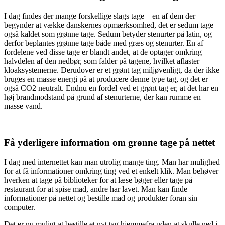
I dag findes der mange forskellige slags tage – en af dem der
begynder at vække danskernes opmærksomhed, det er sedum tage
også kaldet som grønne tage. Sedum betyder stenurter på latin, og
derfor beplantes grønne tage både med græs og stenurter. En af
fordelene ved disse tage er blandt andet, at de optager omkring
halvdelen af den nedbør, som falder på tagene, hvilket aflaster
kloaksystemerne. Derudover er et grønt tag miljøvenligt, da der ikke
bruges en masse energi på at producere denne type tag, og det er
også CO2 neutralt. Endnu en fordel ved et grønt tag er, at det har en
høj brandmodstand på grund af stenurterne, der kan rumme en
masse vand.
Få yderligere information om grønne tage på nettet
I dag med internettet kan man utrolig mange ting. Man har mulighed
for at få informationer omkring ting ved et enkelt klik. Man behøver
hverken at tage på biblioteker for at læse bøger eller tage på
restaurant for at spise mad, andre har lavet. Man kan finde
informationer på nettet og bestille mad og produkter foran sin
computer.
Det er nu muligt at bestille et nyt tag hjemmefra uden at skulle ned i