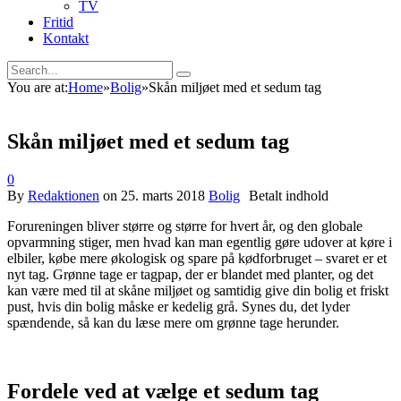
TV
Fritid
Kontakt
You are at:
Home
»
Bolig
»
Skån miljøet med et sedum tag
Skån miljøet med et sedum tag
0
By
Redaktionen
on
25. marts 2018
Bolig
Forureningen bliver større og større for hvert år, og den globale
opvarmning stiger, men hvad kan man egentlig gøre udover at køre i
elbiler, købe mere økologisk og spare på kødforbruget – svaret er et
nyt tag. Grønne tage er tagpap, der er blandet med planter, og det
kan være med til at skåne miljøet og samtidig give din bolig et friskt
pust, hvis din bolig måske er kedelig grå. Synes du, det lyder
spændende, så kan du læse mere om grønne tage herunder.
Fordele ved at vælge et sedum tag