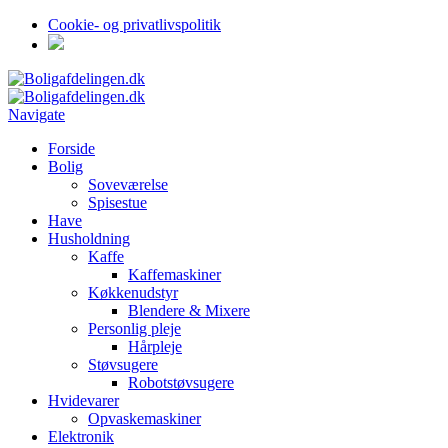
Cookie- og privatlivspolitik
Navigate
Forside
Bolig
Soveværelse
Spisestue
Have
Husholdning
Kaffe
Kaffemaskiner
Køkkenudstyr
Blendere & Mixere
Personlig pleje
Hårpleje
Støvsugere
Robotstøvsugere
Hvidevarer
Opvaskemaskiner
Elektronik