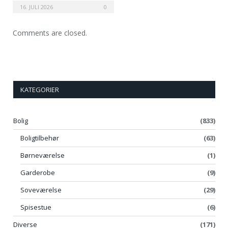
læderstol ændrer et rum?
16. JULI 2026
0
Comments are closed.
KATEGORIER
Bolig
(833)
Boligtilbehør
(63)
Børneværelse
(1)
Garderobe
(9)
Soveværelse
(29)
Spisestue
(6)
Diverse
(171)