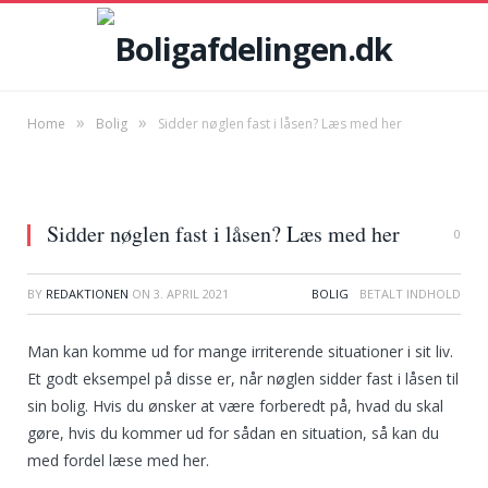
»
»
Home
Bolig
Sidder nøglen fast i låsen? Læs med her
Sidder nøglen fast i låsen? Læs med her
0
BY
REDAKTIONEN
ON
3. APRIL 2021
BOLIG
Man kan komme ud for mange irriterende situationer i sit liv.
Et godt eksempel på disse er, når nøglen sidder fast i låsen til
sin bolig. Hvis du ønsker at være forberedt på, hvad du skal
gøre, hvis du kommer ud for sådan en situation, så kan du
med fordel læse med her.