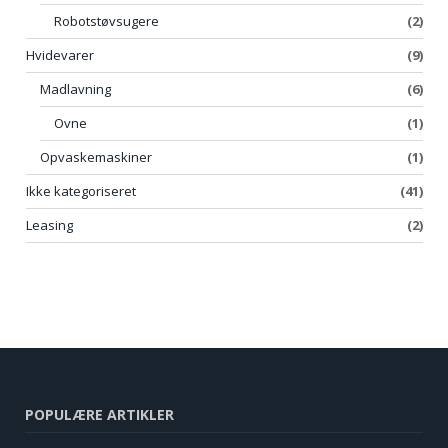
Robotstøvsugere
(2)
Hvidevarer
(9)
Madlavning
(6)
Ovne
(1)
Opvaskemaskiner
(1)
Ikke kategoriseret
(41)
Leasing
(2)
POPULÆRE ARTIKLER