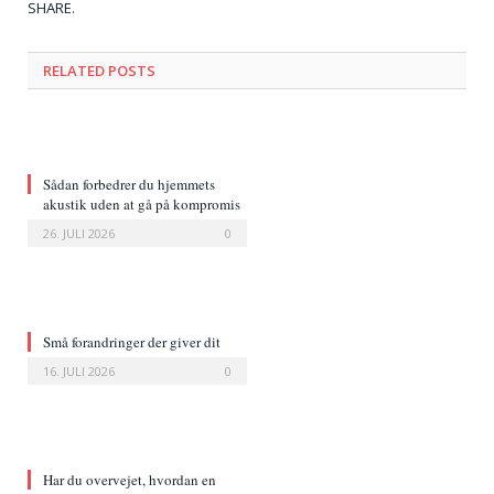
Tw
Fa
Go
Pi
Li
Tu
Em
SHARE.
RELATED POSTS
Sådan forbedrer du hjemmets
akustik uden at gå på kompromis
med indretningen
26. JULI 2026
0
Små forandringer der giver dit
hjem et nyt udtryk
16. JULI 2026
0
Har du overvejet, hvordan en