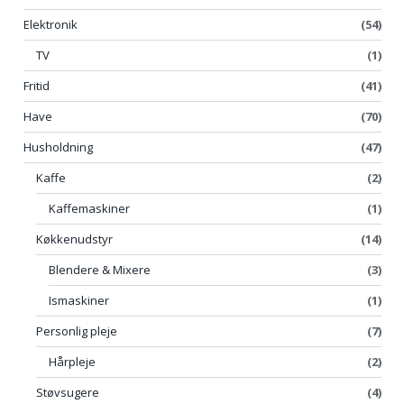
Elektronik
(54)
TV
(1)
Fritid
(41)
Have
(70)
Husholdning
(47)
Kaffe
(2)
Kaffemaskiner
(1)
Køkkenudstyr
(14)
Blendere & Mixere
(3)
Ismaskiner
(1)
Personlig pleje
(7)
Hårpleje
(2)
Støvsugere
(4)