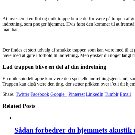
At investere i en flot og unik trappe burde derfor være på toppen af
indretning, som præger hjemmet. Hvis først den kommer til at fremstå 
man har.
Der findes et stort udvalg af smukke trapper, som kan være med til at
have med at gøre i forhold til indretning. Men ønsker du noget langt mer
Lad trappen blive en del af din indretning
En unik spindeltrappe kan være den specielle indretningsgenstand, som 
Trappen kan altså være den ting, der sætter prikken over i’et i dit hje
Share.
Twitter
Facebook
Google+
Pinterest
LinkedIn
Tumblr
Email
Related Posts
Sådan forbedrer du hjemmets akustik 