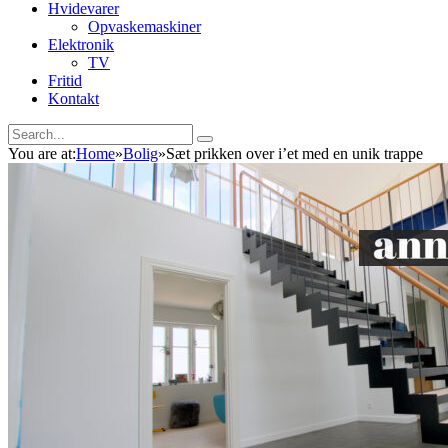
Hvidevarer
Opvaskemaskiner
Elektronik
TV
Fritid
Kontakt
You are at:
Home
»
Bolig
»
Sæt prikken over i’et med en unik trappe