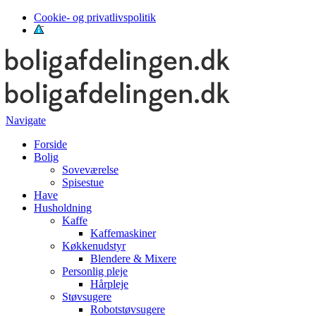
Cookie- og privatlivspolitik
Navigate
Forside
Bolig
Soveværelse
Spisestue
Have
Husholdning
Kaffe
Kaffemaskiner
Køkkenudstyr
Blendere & Mixere
Personlig pleje
Hårpleje
Støvsugere
Robotstøvsugere