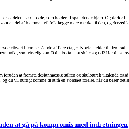
 ønskeseddelen især hos de, som holder af spændende hjem. Og derfor bu
som en del af hjemmet, vil folk lægge mere mærke til den, og derved kan
 pryde ethvert hjem bestående af flere etager. Nogle hælder til den trad
e unikt, som virkelig kan få din bolig til at skille sig ud? Har du så ov
foruden at fremstå designmæssig stilren og skulpturelt tiltalende også 
m, og du vil hurtigt komme til at få en storslået følelse, når du beser d
uden at gå på kompromis med indretningen