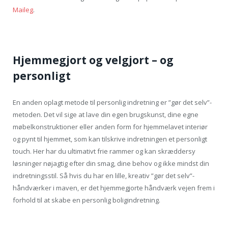
Maileg
.
Hjemmegjort og velgjort – og
personligt
En anden oplagt metode til personlig indretning er ”gør det selv”-
metoden. Det vil sige at lave din egen brugskunst, dine egne
møbelkonstruktioner eller anden form for hjemmelavet interiør
og pynt til hjemmet, som kan tilskrive indretningen et personligt
touch. Her har du ultimativt frie rammer og kan skræddersy
løsninger nøjagtig efter din smag, dine behov og ikke mindst din
indretningsstil. Så hvis du har en lille, kreativ ”gør det selv”-
håndværker i maven, er det hjemmegjorte håndværk vejen frem i
forhold til at skabe en personlig boligindretning.