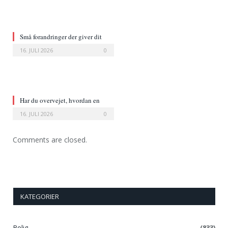
Små forandringer der giver dit
hjem et nyt udtryk
16. JULI 2026
0
Har du overvejet, hvordan en
læderstol ændrer et rum?
16. JULI 2026
0
Comments are closed.
KATEGORIER
Bolig
(833)