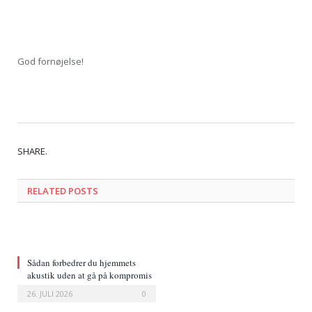
God fornøjelse!
Tw
Fa
Go
Pi
Li
Tu
Em
SHARE.
RELATED POSTS
Sådan forbedrer du hjemmets
akustik uden at gå på kompromis
med indretningen
26. JULI 2026
0