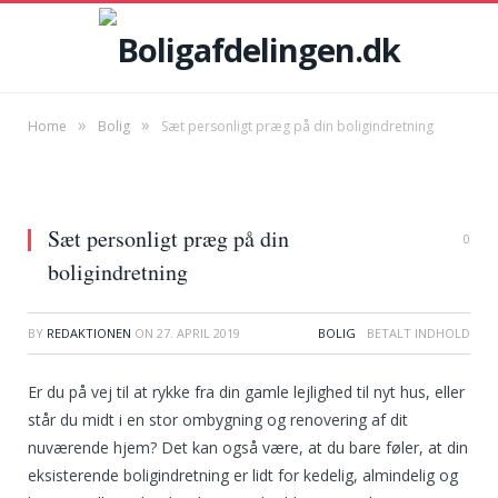
»
»
Home
Bolig
Sæt personligt præg på din boligindretning
Sæt personligt præg på din
0
boligindretning
BY
REDAKTIONEN
ON
27. APRIL 2019
BOLIG
Er du på vej til at rykke fra din gamle lejlighed til nyt hus, eller
står du midt i en stor ombygning og renovering af dit
nuværende hjem? Det kan også være, at du bare føler, at din
eksisterende boligindretning er lidt for kedelig, almindelig og