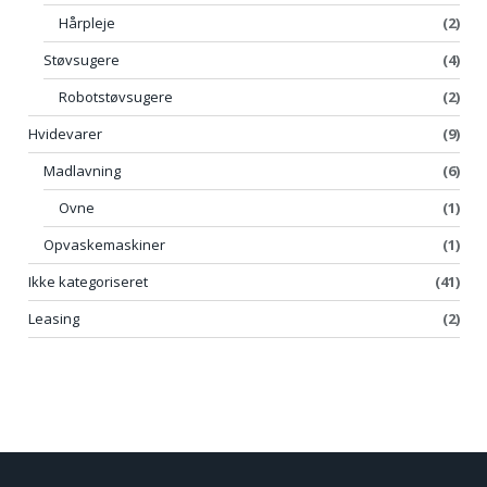
Hårpleje
(2)
Støvsugere
(4)
Robotstøvsugere
(2)
Hvidevarer
(9)
Madlavning
(6)
Ovne
(1)
Opvaskemaskiner
(1)
Ikke kategoriseret
(41)
Leasing
(2)