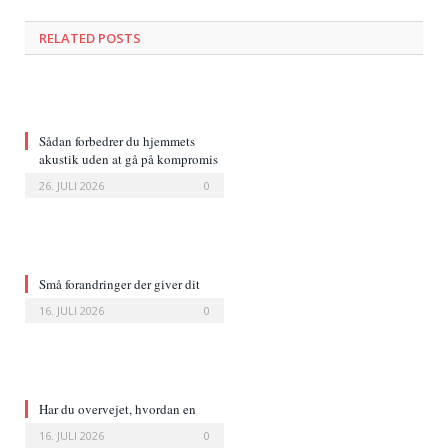
RELATED POSTS
Sådan forbedrer du hjemmets
akustik uden at gå på kompromis
med indretningen
26. JULI 2026
0
Små forandringer der giver dit
hjem et nyt udtryk
16. JULI 2026
0
Har du overvejet, hvordan en
læderstol ændrer et rum?
16. JULI 2026
0