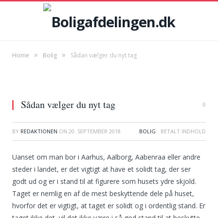
»
»
Home
Bolig
Sådan vælger du nyt tag
Sådan vælger du nyt tag
0
BY
REDAKTIONEN
ON
20. SEPTEMBER 2018
BOLIG
Uanset om man bor i Aarhus, Aalborg, Aabenraa eller andre
steder i landet, er det vigtigt at have et solidt tag, der ser
godt ud og er i stand til at figurere som husets ydre skjold.
Taget er nemlig en af de mest beskyttende dele på huset,
hvorfor det er vigtigt, at taget er solidt og i ordentlig stand. Er
taget ikke det, vil det ikke være i så god stand til at beskytte