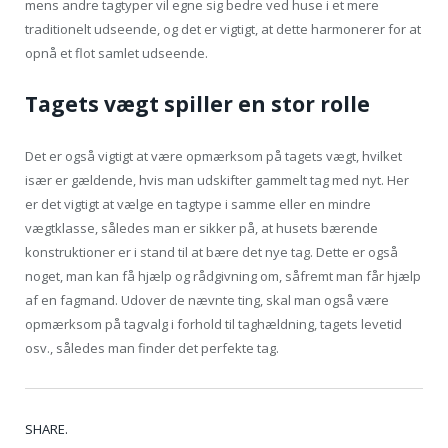
mens andre tagtyper vil egne sig bedre ved huse i et mere
traditionelt udseende, og det er vigtigt, at dette harmonerer for at
opnå et flot samlet udseende.
Tagets vægt spiller en stor rolle
Det er også vigtigt at være opmærksom på tagets vægt, hvilket
især er gældende, hvis man udskifter gammelt tag med nyt. Her
er det vigtigt at vælge en tagtype i samme eller en mindre
vægtklasse, således man er sikker på, at husets bærende
konstruktioner er i stand til at bære det nye tag. Dette er også
noget, man kan få hjælp og rådgivning om, såfremt man får hjælp
af en fagmand. Udover de nævnte ting, skal man også være
opmærksom på tagvalg i forhold til taghældning, tagets levetid
osv., således man finder det perfekte tag.
Tw
Fa
Go
Pi
Li
Tu
Em
SHARE.