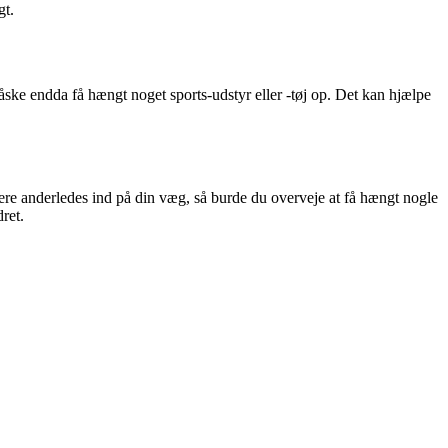
gt.
åske endda få hængt noget sports-udstyr eller -tøj op. Det kan hjælpe
mere anderledes ind på din væg, så burde du overveje at få hængt nogle
dret.