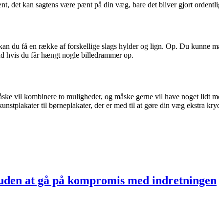
pænt, det kan sagtens være pænt på din væg, bare det bliver gjort ordentli
 kan du få en række af forskellige slags hylder og lign. Op. Du kunne m
d hvis du får hængt nogle billedrammer op.
 måske vil kombinere to muligheder, og måske gerne vil have noget lidt 
a kunstplakater til børneplakater, der er med til at gøre din væg ekstra kry
uden at gå på kompromis med indretningen