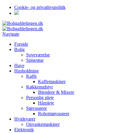
Cookie- og privatlivspolitik
Navigate
Forside
Bolig
Soveværelse
Spisestue
Have
Husholdning
Kaffe
Kaffemaskiner
Køkkenudstyr
Blendere & Mixere
Personlig pleje
Hårpleje
Støvsugere
Robotstøvsugere
Hvidevarer
Opvaskemaskiner
Elektronik