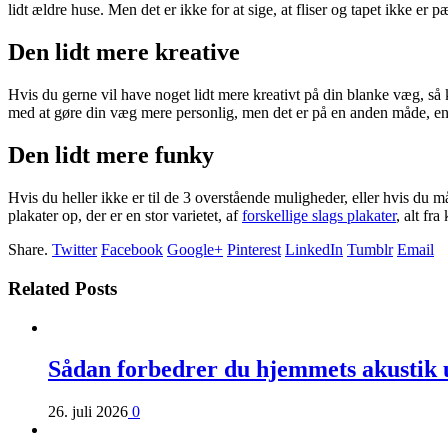
lidt ældre huse. Men det er ikke for at sige, at fliser og tapet ikke er 
Den lidt mere kreative
Hvis du gerne vil have noget lidt mere kreativt på din blanke væg, så
med at gøre din væg mere personlig, men det er på en anden måde, en
Den lidt mere funky
Hvis du heller ikke er til de 3 overstående muligheder, eller hvis du
plakater op, der er en stor varietet, af
forskellige slags plakater
, alt fr
Share.
Twitter
Facebook
Google+
Pinterest
LinkedIn
Tumblr
Email
Related Posts
Sådan forbedrer du hjemmets akustik 
26. juli 2026
0