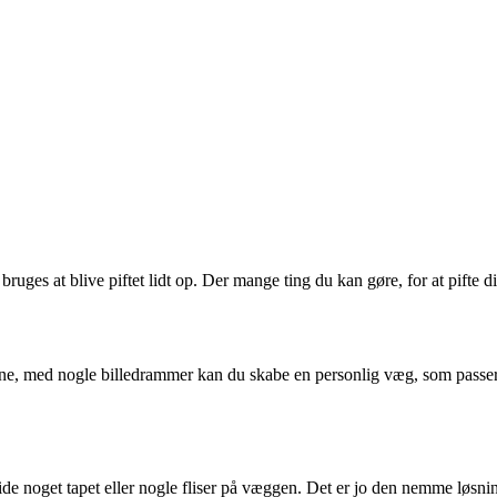
ges at blive piftet lidt op. Der mange ting du kan gøre, for at pifte d
ne, med nogle billedrammer kan du skabe en personlig væg, som passer li
mide noget tapet eller nogle fliser på væggen. Det er jo den nemme løsni