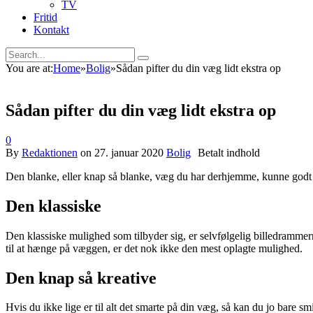
TV
Fritid
Kontakt
You are at:
Home
»
Bolig
»
Sådan pifter du din væg lidt ekstra op
Sådan pifter du din væg lidt ekstra op
0
By
Redaktionen
on
27. januar 2020
Bolig
Den blanke, eller knap så blanke, væg du har derhjemme, kunne godt bru
Den klassiske
Den klassiske mulighed som tilbyder sig, er selvfølgelig billedrammer
til at hænge på væggen, er det nok ikke den mest oplagte mulighed.
Den knap så kreative
Hvis du ikke lige er til alt det smarte på din væg, så kan du jo bare s