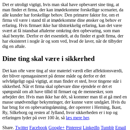
Det er utroligt vigtigt, hvis man skal have opbevaret sine ting, at
man finder et firma, der kan imødekomme forskellige scenarier, da
alle kunder har forskellige behov. Den primære faktor for, om et
firma vil være i stand til at imødekomme dine ønsker og behov er
erfaring. Hvis firmaet ikke har tilstrækkelig erfaring, kan det være
svært at få istandsat aftalerne omkring den opbevaring, som man
skal benytte. Derfor er det essentielt, at du finder et godt firma, der
har eksisteret i nogle år og som ved, hvad de laver, når de tilbyder
dig en aftale.
Dine ting skal være i sikkerhed
Det kan ofte være ting af stor materiel værdi eller affektionsværdi,
der bliver opmagasineret på denne måde og derfor er det
selvfølgeligt også vigtigt, at man finder et sted, hvor tingene står i
sikkerhed. Når et firma skal opbevare dine ejendele er det et
spørgsmål om alt have tillid til firmaet og de mennesker, som
arbejder der. Hvis man ikke har dét, så kommer man til at gå med en
masse unødvendige bekymringer, der kunne være undgået. Hvis du
har brug for en opbevaringsløsning, der opererer i Herning, Ikast,
Ry, Silkeborg og resten af Jylland, hvor sikkerheden er i top og
erfaringen lyder på over 100 år, så
læs mere her
.
Share.
Twitter
Facebook
Google+
Pinterest
LinkedIn
Tumblr
Email