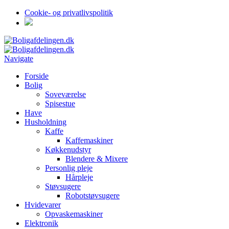
Cookie- og privatlivspolitik
Navigate
Forside
Bolig
Soveværelse
Spisestue
Have
Husholdning
Kaffe
Kaffemaskiner
Køkkenudstyr
Blendere & Mixere
Personlig pleje
Hårpleje
Støvsugere
Robotstøvsugere
Hvidevarer
Opvaskemaskiner
Elektronik