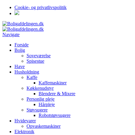
Cookie- og privatlivspolitik
Navigate
Forside
Bolig
Soveværelse
Spisestue
Have
Husholdning
Kaffe
Kaffemaskiner
Køkkenudstyr
Blendere & Mixere
Personlig pleje
Hårpleje
Støvsugere
Robotstøvsugere
Hvidevarer
Opvaskemaskiner
Elektronik