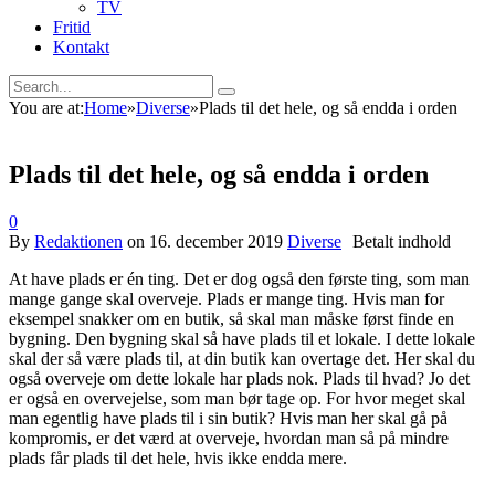
TV
Fritid
Kontakt
You are at:
Home
»
Diverse
»
Plads til det hele, og så endda i orden
Plads til det hele, og så endda i orden
0
By
Redaktionen
on
16. december 2019
Diverse
At have plads er én ting. Det er dog også den første ting, som man
mange gange skal overveje. Plads er mange ting. Hvis man for
eksempel snakker om en butik, så skal man måske først finde en
bygning. Den bygning skal så have plads til et lokale. I dette lokale
skal der så være plads til, at din butik kan overtage det. Her skal du
også overveje om dette lokale har plads nok. Plads til hvad? Jo det
er også en overvejelse, som man bør tage op. For hvor meget skal
man egentlig have plads til i sin butik? Hvis man her skal gå på
kompromis, er det værd at overveje, hvordan man så på mindre
plads får plads til det hele, hvis ikke endda mere.