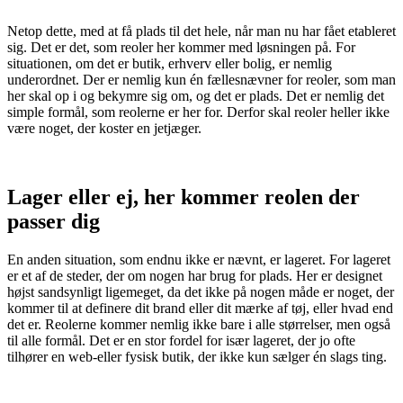
Netop dette, med at få plads til det hele, når man nu har fået etableret
sig. Det er det, som reoler her kommer med løsningen på. For
situationen, om det er butik, erhverv eller bolig, er nemlig
underordnet. Der er nemlig kun én fællesnævner for reoler, som man
her skal op i og bekymre sig om, og det er plads. Det er nemlig det
simple formål, som reolerne er her for. Derfor skal reoler heller ikke
være noget, der koster en jetjæger.
Lager eller ej, her kommer reolen der
passer dig
En anden situation, som endnu ikke er nævnt, er lageret. For lageret
er et af de steder, der om nogen har brug for plads. Her er designet
højst sandsynligt ligemeget, da det ikke på nogen måde er noget, der
kommer til at definere dit brand eller dit mærke af tøj, eller hvad end
det er. Reolerne kommer nemlig ikke bare i alle størrelser, men også
til alle formål. Det er en stor fordel for især lageret, der jo ofte
tilhører en web-eller fysisk butik, der ikke kun sælger én slags ting.