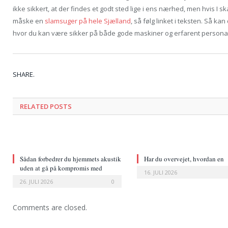
ikke sikkert, at der findes et godt sted lige i ens nærhed, men hvis I s
måske en
slamsuger på hele Sjælland
, så følg linket i teksten. Så ka
hvor du kan være sikker på både gode maskiner og erfarent persona
SHARE.
RELATED POSTS
Sådan forbedrer du hjemmets akustik
Har du overvejet, hvordan en
uden at gå på kompromis med
læderstol ændrer et rum?
16. JULI 2026
indretningen
26. JULI 2026
0
Comments are closed.