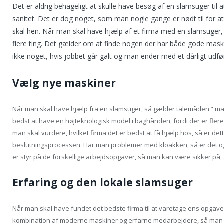
Det er aldrig behageligt at skulle have besøg af en slamsuger til 
sanitet. Det er dog noget, som man nogle gange er nødt til for a
skal hen. Når man skal have hjælp af et firma med en slamsuger, s
flere ting. Det gælder om at finde nogen der har både gode maski
ikke noget, hvis jobbet går galt og man ender med et dårligt udfør
Vælg nye maskiner
Når man skal have hjælp fra en slamsuger, så gælder talemåden ” man 
bedst at have en højteknologisk model i baghånden, fordi der er flere
man skal vurdere, hvilket firma det er bedst at få hjælp hos, så er det
beslutningsprocessen. Har man problemer med kloakken, så er det også v
er styr på de forskellige arbejdsopgaver, så man kan være sikker på, a
Erfaring og den lokale slamsuger
Når man skal have fundet det bedste firma til at varetage ens opgave
kombination af moderne maskiner og erfarne medarbejdere, så man ka