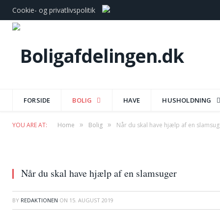
Cookie- og privatlivspolitik
FORSIDE
BOLIG
HAVE
HUSHOLDNING
»
»
YOU ARE AT:
Home
Bolig
Når du skal have hjælp af en slamsug
Når du skal have hjælp af en slamsuger
BY
REDAKTIONEN
ON
15. AUGUST 2019