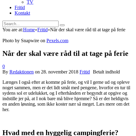
TV
Fritid
Kontakt
You are at:
Home
»
Fritid
»
Når der skal være råd til at tage på ferie
Photo by Snapwire on
Pexels.com
Når der skal være råd til at tage på ferie
0
By
Redaktionen
on
28. november 2018
Fritid
Længes I også efter at komme på ferie, og vil I gerne ud og opleve
noget sammen, men er det lidt småt med pengene, hvorfor en tur til
sydens sol er udelukket, og I efterhånden er begyndt at opgive og
indstille jer på, at I nok bare må blive hjemme? Så er der heldigvis
en anden løsning, som ikke koster nær så meget. Læs mere om det
her.
Hvad med en hyggelig campingferie?