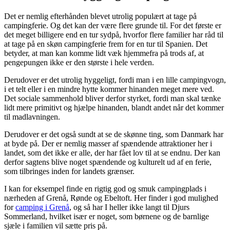
Det er nemlig efterhånden blevet utrolig populært at tage på
campingferie. Og det kan der være flere grunde til. For det første er
det meget billigere end en tur sydpå, hvorfor flere familier har råd til
at tage på en skøn campingferie frem for en tur til Spanien. Det
betyder, at man kan komme lidt væk hjemmefra på trods af, at
pengepungen ikke er den største i hele verden.
Derudover er det utrolig hyggeligt, fordi man i en lille campingvogn,
i et telt eller i en mindre hytte kommer hinanden meget mere ved.
Det sociale sammenhold bliver derfor styrket, fordi man skal tænke
lidt mere primitivt og hjælpe hinanden, blandt andet når det kommer
til madlavningen.
Derudover er det også sundt at se de skønne ting, som Danmark har
at byde på. Der er nemlig masser af spændende attraktioner her i
landet, som det ikke er alle, der har fået lov til at se endnu. Der kan
derfor sagtens blive noget spændende og kulturelt ud af en ferie,
som tilbringes inden for landets grænser.
I kan for eksempel finde en rigtig god og smuk campingplads i
nærheden af Grenå, Rønde og Ebeltoft. Her finder i god mulighed
for
camping i Grenå
, og så har I heller ikke langt til Djurs
Sommerland, hvilket især er noget, som børnene og de barnlige
sjæle i familien vil sætte pris på.