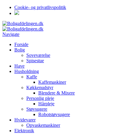
Cookie- og privatlivspolitik
Navigate
Forside
Bolig
Soveværelse
Spisestue
Have
Husholdning
Kaffe
Kaffemaskiner
Køkkenudstyr
Blendere & Mixere
Personlig pleje
Hårpleje
Støvsugere
Robotstøvsugere
Hvidevarer
Opvaskemaskiner
Elektronik