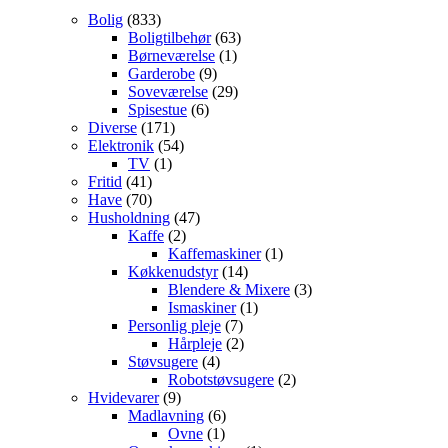
Bolig
(833)
Boligtilbehør
(63)
Børneværelse
(1)
Garderobe
(9)
Soveværelse
(29)
Spisestue
(6)
Diverse
(171)
Elektronik
(54)
TV
(1)
Fritid
(41)
Have
(70)
Husholdning
(47)
Kaffe
(2)
Kaffemaskiner
(1)
Køkkenudstyr
(14)
Blendere & Mixere
(3)
Ismaskiner
(1)
Personlig pleje
(7)
Hårpleje
(2)
Støvsugere
(4)
Robotstøvsugere
(2)
Hvidevarer
(9)
Madlavning
(6)
Ovne
(1)