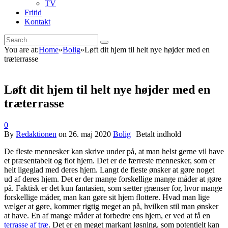
TV
Fritid
Kontakt
You are at:
Home
»
Bolig
»
Løft dit hjem til helt nye højder med en
træterrasse
Løft dit hjem til helt nye højder med en
træterrasse
0
By
Redaktionen
on
26. maj 2020
Bolig
De fleste mennesker kan skrive under på, at man helst gerne vil have
et præsentabelt og flot hjem. Det er de færreste mennesker, som er
helt ligeglad med deres hjem. Langt de fleste ønsker at gøre noget
ud af deres hjem. Det er der mange forskellige mange måder at gøre
på. Faktisk er det kun fantasien, som sætter grænser for, hvor mange
forskellige måder, man kan gøre sit hjem flottere. Hvad man lige
vælger at gøre, kommer rigtig meget an på, hvilken stil man ønsker
at have. En af mange måder at forbedre ens hjem, er ved at få en
terrasse af træ
. Det er en meget markant løsning, som potentielt kan