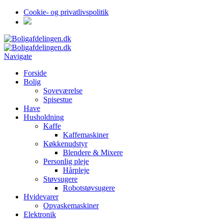
Cookie- og privatlivspolitik
Navigate
Forside
Bolig
Soveværelse
Spisestue
Have
Husholdning
Kaffe
Kaffemaskiner
Køkkenudstyr
Blendere & Mixere
Personlig pleje
Hårpleje
Støvsugere
Robotstøvsugere
Hvidevarer
Opvaskemaskiner
Elektronik