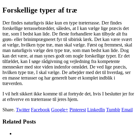
Forskellige typer af træ
Der findes naturligvis ikke kun en type træterrasse. Der findes
forskellige terrassebrædder, således, at I kan vælge lige præcis det
træ, som I bedst kan lide. De fleste forhandlere kan tilbyde alt fra
grøn- eller brinimprægneret fyr til sibirisk lærk. Det kan være svært
at vælge, hvilken type træ, man skal vælge. Først og fremmest, skal
man naturligvis vælge den type træ, som man bedst kan lide. Dog
kan det være, at man synes godt om nogle forskellige typer. Er det
tilfældet, kan I søge rådgivning og vejledning fra kompetente
mennesker med stor viden indenfor området. De ved lige præcis,
hvilken type træ, I skal vælge. De arbejder med det til hverdag, ser
en masse terrasser og har generelt bare et komplet indblik i
træverden.
I vil helt sikkert ikke komme til at fortryde det, hvis I beslutter jer for
at erhverve en træterrasse til jeres hjem.
Share.
Twitter
Facebook
Google+
Pinterest
LinkedIn
Tumblr
Email
Related Posts