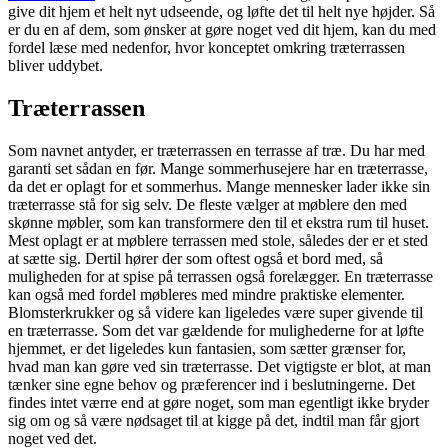
give dit hjem et helt nyt udseende, og løfte det til helt nye højder. Så
er du en af dem, som ønsker at gøre noget ved dit hjem, kan du med
fordel læse med nedenfor, hvor konceptet omkring træterrassen
bliver uddybet.
Træterrassen
Som navnet antyder, er træterrassen en terrasse af træ. Du har med
garanti set sådan en før. Mange sommerhusejere har en træterrasse,
da det er oplagt for et sommerhus. Mange mennesker lader ikke sin
træterrasse stå for sig selv. De fleste vælger at møblere den med
skønne møbler, som kan transformere den til et ekstra rum til huset.
Mest oplagt er at møblere terrassen med stole, således der er et sted
at sætte sig. Dertil hører der som oftest også et bord med, så
muligheden for at spise på terrassen også forelægger. En træterrasse
kan også med fordel møbleres med mindre praktiske elementer.
Blomsterkrukker og så videre kan ligeledes være super givende til
en træterrasse. Som det var gældende for mulighederne for at løfte
hjemmet, er det ligeledes kun fantasien, som sætter grænser for,
hvad man kan gøre ved sin træterrasse. Det vigtigste er blot, at man
tænker sine egne behov og præferencer ind i beslutningerne. Det
findes intet værre end at gøre noget, som man egentligt ikke bryder
sig om og så være nødsaget til at kigge på det, indtil man får gjort
noget ved det.