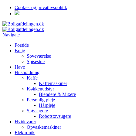
Cookie- og privatlivspolitik
Navigate
Forside
Bolig
Soveværelse
Spisestue
Have
Husholdning
Kaffe
Kaffemaskiner
Køkkenudstyr
Blendere & Mixere
Personlig pleje
Hårpleje
Støvsugere
Robotstøvsugere
Hvidevarer
Opvaskemaskiner
Elektronik