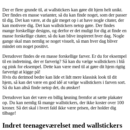
Der er flere grunde til, at wallstickers kan gøre dit hjem helt unikt.
Der findes en masse varianter, så du kan finde noget, som der passer
til dig. Det kan være, at du går meget op i at have nogle citater, der
kan motivere dig. Det kan wallstickers netop gøre. Der findes
mange forskellige designs, og derfor er det muligt for dig at finde en
masse forskellige citater, så du kan blive inspireret hver dag. Nogle
gange skal man nemlig se noget visuelt, så man hver dag bliver
mindet om noget positivt.
Derudover findes de en masse forskellige farver. Er du for eksempel
til en indretning, der er farverig? Så kan du vælge wallstickers i blå
og pink for eksempel. Dette kan være med til at gøre dit hjem rigtig
farverigt at kigge på!
Hvis du derimod bedre kan lide et lidt mere klassisk look til dit
hjem, så kan det være en god idé at vælge wallstickers i farven sort.
Så du kan altså finde netop det, du ønsker!
Derudover kan det være en billig løsning fremfor at sætte plakater
op. Du kan nemlig få mange wallstickers, der ikke koster over 100
kroner. Så det skal i hvert fald ikke være prisen, der holder dig
tilbage!
Indret teenageværelset med wallstickers