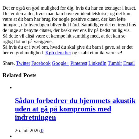
Det er også en god mulighed for dig, hvis du har en teenager i huset.
Det er den alder, hvor man kan have en identitetskrise, og det kan
være at dit barn har brug for nogle positive citater, der kan løfte
humøret, når hverdagen bliver lidt hård. Samtidig er det en trend hos
de unge at benytte citater, der beskriver ens liv på bedst mulig vis.
Så dette vil altså være et kæmpe hit samtidig med, at det kan se
rigtig flot ud på væggene.
Så hvis du er i tvivl om, hvad du skal give dit barn i gave, så er det
her en god mulighed.
Køb dem her
og skabt et unikt værelse!
Share.
Twitter
Facebook
Google+
Pinterest
LinkedIn
Tumblr
Email
Related Posts
Sådan forbedrer du hjemmets akustik
uden at gå på kompromis med
indretningen
26. juli 2026
0