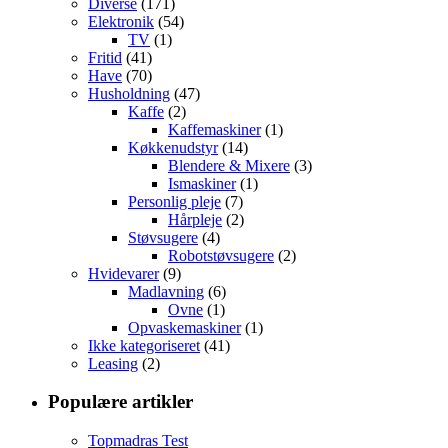
Diverse
(171)
Elektronik
(54)
TV
(1)
Fritid
(41)
Have
(70)
Husholdning
(47)
Kaffe
(2)
Kaffemaskiner
(1)
Køkkenudstyr
(14)
Blendere & Mixere
(3)
Ismaskiner
(1)
Personlig pleje
(7)
Hårpleje
(2)
Støvsugere
(4)
Robotstøvsugere
(2)
Hvidevarer
(9)
Madlavning
(6)
Ovne
(1)
Opvaskemaskiner
(1)
Ikke kategoriseret
(41)
Leasing
(2)
Populære artikler
Topmadras Test