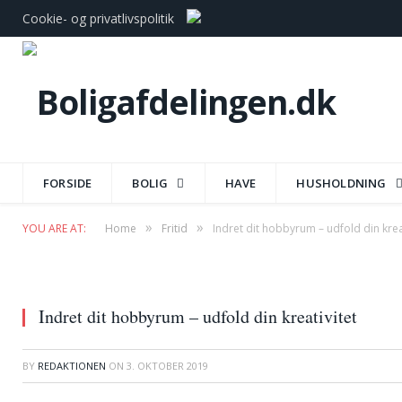
Cookie- og privatlivspolitik
FORSIDE
BOLIG
HAVE
HUSHOLDNING
»
»
YOU ARE AT:
Home
Fritid
Indret dit hobbyrum – udfold din krea
Indret dit hobbyrum – udfold din kreativitet
BY
REDAKTIONEN
ON
3. OKTOBER 2019