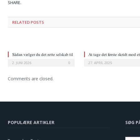
SHARE.
RELATED POSTS
Sådan vælger du det rette selskab til
At tage det første skridt mod et
leasing af bil
rygestop
2. JUNI 2026
0
27. APRIL 2025
Comments are closed.
POPULÆRE ARTIKLER
SØG P