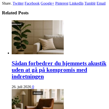
Share.
Twitter
Facebook
Google+
Pinterest
LinkedIn
Tumblr
Email
Related Posts
Sådan forbedrer du hjemmets akustik
uden at gå på kompromis med
indretningen
26. juli 2026
0