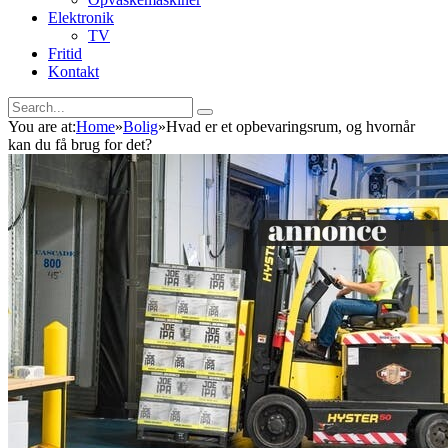
Elektronik
TV
Fritid
Kontakt
You are at:
Home
»
Bolig
»
Hvad er et opbevaringsrum, og hvornår
kan du få brug for det?