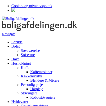
Cookie- og privatlivspolitik
Navigate
Forside
Bolig
Soveværelse
Spisestue
Have
Husholdning
Kaffe
Kaffemaskiner
Køkkenudstyr
Blendere & Mixere
Personlig pleje
Hårpleje
Støvsugere
Robotstøvsugere
Hvidevarer
Opvaskemaskiner