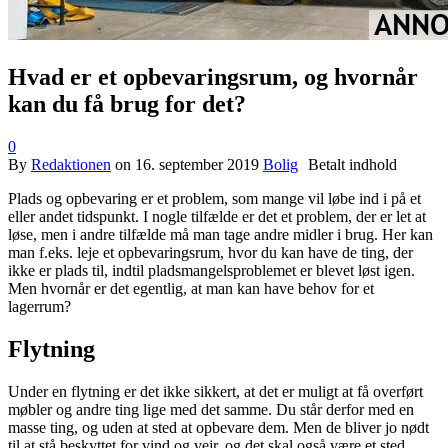
Hvad er et opbevaringsrum, og hvornår
kan du få brug for det?
0
By
Redaktionen
on
16. september 2019
Bolig
Plads og opbevaring er et problem, som mange vil løbe ind i på et
eller andet tidspunkt. I nogle tilfælde er det et problem, der er let at
løse, men i andre tilfælde må man tage andre midler i brug. Her kan
man f.eks. leje et opbevaringsrum, hvor du kan have de ting, der
ikke er plads til, indtil pladsmangelsproblemet er blevet løst igen.
Men hvornår er det egentlig, at man kan have behov for et
lagerrum?
Flytning
Under en flytning er det ikke sikkert, at det er muligt at få overført
møbler og andre ting lige med det samme. Du står derfor med en
masse ting, og uden at sted at opbevare dem. Men de bliver jo nødt
til at stå beskyttet for vind og vejr, og det skal også være et sted,