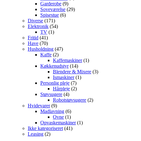
Garderobe
(9)
Soveværelse
(29)
Spisestue
(6)
Diverse
(171)
Elektronik
(54)
TV
(1)
Fritid
(41)
Have
(70)
Husholdning
(47)
Kaffe
(2)
Kaffemaskiner
(1)
Køkkenudstyr
(14)
Blendere & Mixere
(3)
Ismaskiner
(1)
Personlig pleje
(7)
Hårpleje
(2)
Støvsugere
(4)
Robotstøvsugere
(2)
Hvidevarer
(9)
Madlavning
(6)
Ovne
(1)
Opvaskemaskiner
(1)
Ikke kategoriseret
(41)
Leasing
(2)