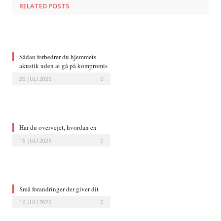
RELATED POSTS
Sådan forbedrer du hjemmets
akustik uden at gå på kompromis
med indretningen
26. JULI 2026
0
Har du overvejet, hvordan en
læderstol ændrer et rum?
16. JULI 2026
0
Små forandringer der giver dit
hjem et nyt udtryk
16. JULI 2026
0