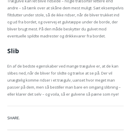
Trægulve kan let blive ridsede – nogle træsorter lettere end
andre – så tænk over at skåne dem mest muligt. Sæt eksempelvis
filtdutter under stole, så de ikke ridser, når de bliver trukket ind
og ud fra bordet, og overvej et gulvtæppe under de borde, der
bliver brugt mest. På den måde beskytter du gulvet mod
eventuelle spildte madrester og drikkevarer fra bordet.
Slib
En af de bedste egenskaber ved mange trægulve er, at de kan
slibes ned, når de bliver for slidte og trælse at se på. Der vil
unægtelig komme ridser i et trægulv, uanset hvor meget man
passer på dem, men så bestiller man bare en omgang slibning –
eller klarer det selv – og voila, så er gulvene så pæne som nye!
Tw
Fa
Go
Pi
Li
Tu
Em
SHARE.