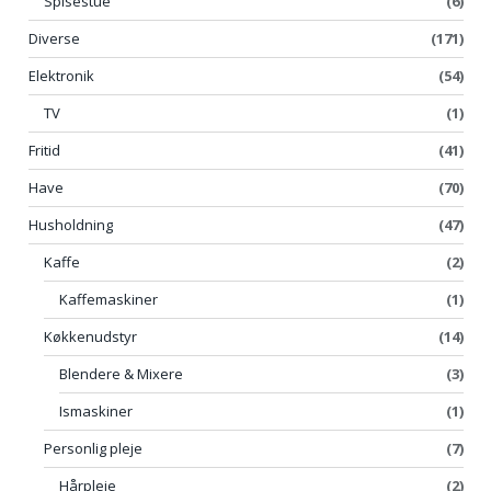
Spisestue
(6)
Diverse
(171)
Elektronik
(54)
TV
(1)
Fritid
(41)
Have
(70)
Husholdning
(47)
Kaffe
(2)
Kaffemaskiner
(1)
Køkkenudstyr
(14)
Blendere & Mixere
(3)
Ismaskiner
(1)
Personlig pleje
(7)
Hårpleje
(2)