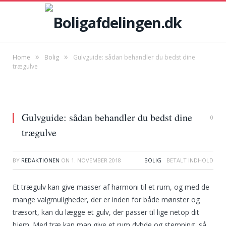
»
»
Home
Bolig
Gulvguide: sådan behandler du bedst dine
trægulve
Gulvguide: sådan behandler du bedst dine
0
trægulve
BY
REDAKTIONEN
ON
1. NOVEMBER 2018
BOLIG
Et trægulv kan give masser af harmoni til et rum, og med de
mange valgmuligheder, der er inden for både mønster og
træsort, kan du lægge et gulv, der passer til lige netop dit
hjem. Med træ kan man give et rum dybde og stemning, så