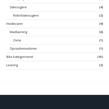
Støvsugere
(4)
Robotstøvsugere
(2)
Hvidevarer
(9)
Madlavning
(6)
Ovne
(1)
Opvaskemaskiner
(1)
Ikke kategoriseret
(41)
Leasing
(2)