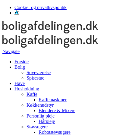
Cookie- og privatlivspolitik
Navigate
Forside
Bolig
Soveværelse
Spisestue
Have
Husholdning
Kaffe
Kaffemaskiner
Køkkenudstyr
Blendere & Mixere
Personlig pleje
Hårpleje
Støvsugere
Robotstøvsugere