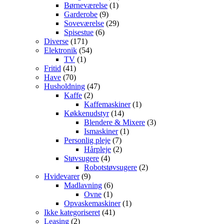
Børneværelse
(1)
Garderobe
(9)
Soveværelse
(29)
Spisestue
(6)
Diverse
(171)
Elektronik
(54)
TV
(1)
Fritid
(41)
Have
(70)
Husholdning
(47)
Kaffe
(2)
Kaffemaskiner
(1)
Køkkenudstyr
(14)
Blendere & Mixere
(3)
Ismaskiner
(1)
Personlig pleje
(7)
Hårpleje
(2)
Støvsugere
(4)
Robotstøvsugere
(2)
Hvidevarer
(9)
Madlavning
(6)
Ovne
(1)
Opvaskemaskiner
(1)
Ikke kategoriseret
(41)
Leasing
(2)