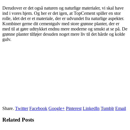
Derudover er det også naturen og naturlige materialer, vi skal have
ind i vores hjem. Og her er det igen, at TopCement spiller en stor
rolle, idet det er et materiale, der er udvundet fra naturlige aspekter.
Kombiner gerne dit cementgulv med store grønne planter, der er
med til at gøre udtrykket endnu mere moderne og smukt at se på. De
grønne planter tilføjer desuden noget mere liv til det hårde og kolde
gulv.
Share.
Twitter
Facebook
Google+
Pinterest
LinkedIn
Tumblr
Email
Related Posts