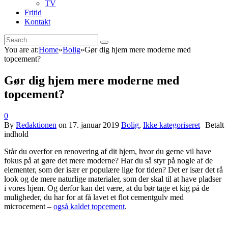
TV
Fritid
Kontakt
You are at:
Home
»
Bolig
»
Gør dig hjem mere moderne med
topcement?
Gør dig hjem mere moderne med
topcement?
0
By
Redaktionen
on
17. januar 2019
Bolig
,
Ikke kategoriseret
Står du overfor en renovering af dit hjem, hvor du gerne vil have
fokus på at gøre det mere moderne? Har du så styr på nogle af de
elementer, som der især er populære lige for tiden? Det er især det rå
look og de mere naturlige materialer, som der skal til at have pladser
i vores hjem. Og derfor kan det være, at du bør tage et kig på de
muligheder, du har for at få lavet et flot cementgulv med
microcement –
også kaldet topcement
.