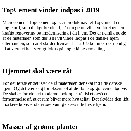
TopCement vinder indpas i 2019
Microcement, TopCement og især produktnavnet TopCiment er
nogle ord, som du bør kende til, når du gerne vil have foretaget en
kraftig renovering og modernisering i dit hjem. Det er nemlig nogle
af de materialer, som der især vil vinde indpas i de danske hjem
efterhånden, som året skrider fremad. I år 2019 kommer der nemlig
til at være et helt særligt fokus på nogle få bestemte ting.
Hjemmet skal være råt
For det første er det især de rå materialer, der skal ind i de danske
hjem. Og det være sig for eksempel af de flotte og grå cementgulve.
De skaber foruden et moderne look og et råt islæt også en
fornemmelse af, at et rum bliver mere hyggeligt. Det skyldes den lidt
mørkere farve, end der sædvanligvis ses i de fleste hjem.
Masser af grønne planter