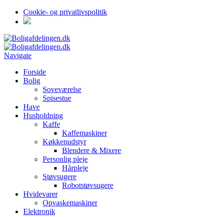
Cookie- og privatlivspolitik
Navigate
Forside
Bolig
Soveværelse
Spisestue
Have
Husholdning
Kaffe
Kaffemaskiner
Køkkenudstyr
Blendere & Mixere
Personlig pleje
Hårpleje
Støvsugere
Robotstøvsugere
Hvidevarer
Opvaskemaskiner
Elektronik