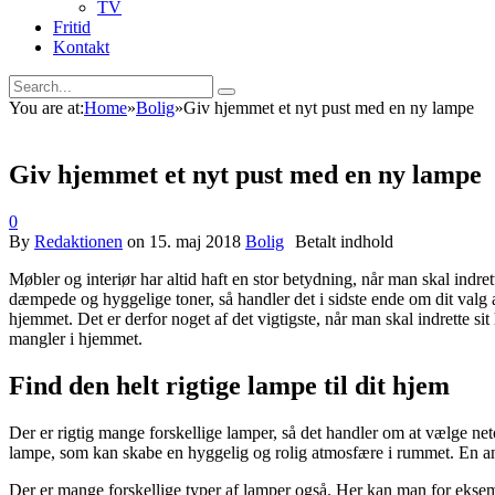
TV
Fritid
Kontakt
You are at:
Home
»
Bolig
»
Giv hjemmet et nyt pust med en ny lampe
Giv hjemmet et nyt pust med en ny lampe
0
By
Redaktionen
on
15. maj 2018
Bolig
Møbler og interiør har altid haft en stor betydning, når man skal indr
dæmpede og hyggelige toner, så handler det i sidste ende om dit valg 
hjemmet. Det er derfor noget af det vigtigste, når man skal indrette si
mangler i hjemmet.
Find den helt rigtige lampe til dit hjem
Der er rigtig mange forskellige lamper, så det handler om at vælge net
lampe, som kan skabe en hyggelig og rolig atmosfære i rummet. En an
Der er mange forskellige typer af lamper også. Her kan man for ekse