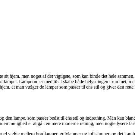
ette sit hjem, men noget af det vigtigste, som kan binde det hele sammen
af lamper. Lamperne er med til at skabe både belysningen i rummet, men 
t hjem, at man vælger de lamper som passer til ens stil og giver den rett
op den lampe, som passer bedst til ens stil og indretning. Man kan bland
den mulighed er at gå i en mere moderne retning, med nogle lysere far
mpel vælge mellem bordlamper, gulvlamper og loftslamper, og det kan ha