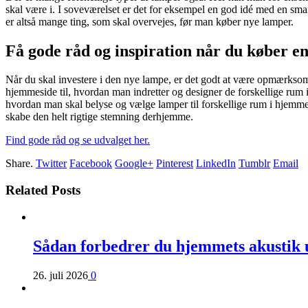
skal være i. I soveværelset er det for eksempel en god idé med en sm
er altså mange ting, som skal overvejes, før man køber nye lamper.
Få gode råd og inspiration når du køber e
Når du skal investere i den nye lampe, er det godt at være opmærksom
hjemmeside til, hvordan man indretter og designer de forskellige rum
hvordan man skal belyse og vælge lamper til forskellige rum i hjemmet
skabe den helt rigtige stemning derhjemme.
Find gode råd og se udvalget her.
Share.
Twitter
Facebook
Google+
Pinterest
LinkedIn
Tumblr
Email
Related Posts
Sådan forbedrer du hjemmets akustik 
26. juli 2026
0