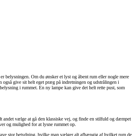
, er belysningen. Om du ønsker et lyst og åbent rum eller nogle mere
også give sit helt eget præg på indretningen og udstrålingen i
e belysning i rummet. En ny lampe kan give det helt rette pust, som
t andet vælge at gå den klassiske vej, og finde en stilfuld og dæmpet
ver og mulighed for at lysne rummet op.
ve stor betydning, hvilke man vælger alt afhængig af hvilket rum de