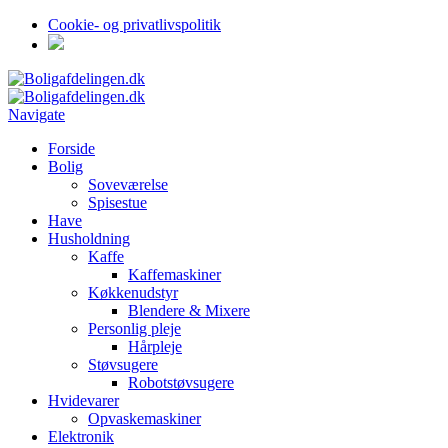
Cookie- og privatlivspolitik
Navigate
Forside
Bolig
Soveværelse
Spisestue
Have
Husholdning
Kaffe
Kaffemaskiner
Køkkenudstyr
Blendere & Mixere
Personlig pleje
Hårpleje
Støvsugere
Robotstøvsugere
Hvidevarer
Opvaskemaskiner
Elektronik