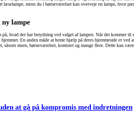
art læselampe, mens du i børneværelset kan overveje en lampe, hvor pær
n ny lampe
 på, hvad der har betydning ved valget af lampen. Når det kommer til 
 i hjemmet. En anden måde at hente hjælp på deres hjemmeside er ved a
, såsom stuen, børneværelset, kontoret og mange flere. Dette kan være e
uden at gå på kompromis med indretningen