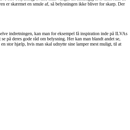
en er skærmet en smule af, så belysningen ikke bliver for skarp. Der
selve indretningen, kan man for eksempel få inspiration inde på ILVAs
t se på deres gode råd om belysning. Her kan man blandt andet se,
n stor hjælp, hvis man skal udnytte sine lamper mest muligt, til at