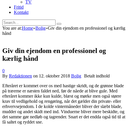
TV
Fritid
Kontakt
You are at:
Home
»
Bolig
»
Giv din ejendom en professionel og kærlig
hånd
Giv din ejendom en professionel og
kærlig hånd
0
By
Redaktionen
on
12. oktober 2018
Bolig
Efteråret er kommet over os med hastige skridt, og de grønne blade
på træerne er næsten faldet ned, før de nåede at blive gule. Med
efteråret kommer ikke kun kulde, blæst og mørke men også større
krav til vedligehold og rengøring, når det gælder din private- eller
erhvervsejendom. I de kolde vintermåneder bliver der slæbt blade,
mudder og andet skidt med ind. Vinduerne bliver mere beskidte, og
det samme gør nedløb og tagrender. Snart er det endda også tid til at
få saltet og ryddet sne.