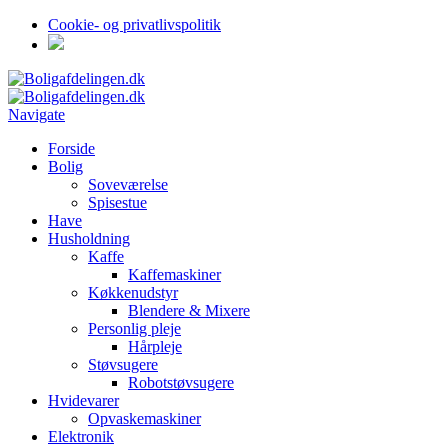
Cookie- og privatlivspolitik
Navigate
Forside
Bolig
Soveværelse
Spisestue
Have
Husholdning
Kaffe
Kaffemaskiner
Køkkenudstyr
Blendere & Mixere
Personlig pleje
Hårpleje
Støvsugere
Robotstøvsugere
Hvidevarer
Opvaskemaskiner
Elektronik