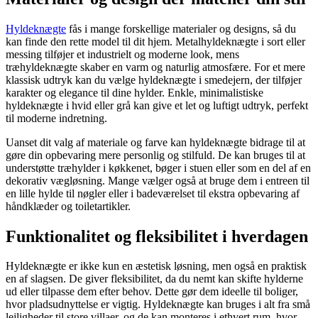
Hyldeknægte
fås i mange forskellige materialer og designs, så du
kan finde den rette model til dit hjem. Metalhyldeknægte i sort eller
messing tilføjer et industrielt og moderne look, mens
træhyldeknægte skaber en varm og naturlig atmosfære. For et mere
klassisk udtryk kan du vælge hyldeknægte i smedejern, der tilføjer
karakter og elegance til dine hylder. Enkle, minimalistiske
hyldeknægte i hvid eller grå kan give et let og luftigt udtryk, perfekt
til moderne indretning.
Uanset dit valg af materiale og farve kan hyldeknægte bidrage til at
gøre din opbevaring mere personlig og stilfuld. De kan bruges til at
understøtte træhylder i køkkenet, bøger i stuen eller som en del af en
dekorativ vægløsning. Mange vælger også at bruge dem i entreen til
en lille hylde til nøgler eller i badeværelset til ekstra opbevaring af
håndklæder og toiletartikler.
Funktionalitet og fleksibilitet i hverdagen
Hyldeknægte er ikke kun en æstetisk løsning, men også en praktisk
en af slagsen. De giver fleksibilitet, da du nemt kan skifte hylderne
ud eller tilpasse dem efter behov. Dette gør dem ideelle til boliger,
hvor pladsudnyttelse er vigtig. Hyldeknægte kan bruges i alt fra små
lejligheder til store villaer, og de kan monteres i ethvert rum, hvor