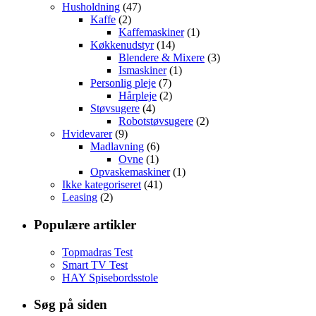
Husholdning
(47)
Kaffe
(2)
Kaffemaskiner
(1)
Køkkenudstyr
(14)
Blendere & Mixere
(3)
Ismaskiner
(1)
Personlig pleje
(7)
Hårpleje
(2)
Støvsugere
(4)
Robotstøvsugere
(2)
Hvidevarer
(9)
Madlavning
(6)
Ovne
(1)
Opvaskemaskiner
(1)
Ikke kategoriseret
(41)
Leasing
(2)
Populære artikler
Topmadras Test
Smart TV Test
HAY Spisebordsstole
Søg på siden