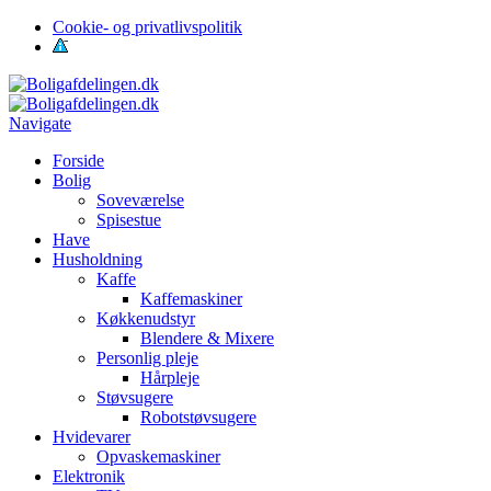
Cookie- og privatlivspolitik
Navigate
Forside
Bolig
Soveværelse
Spisestue
Have
Husholdning
Kaffe
Kaffemaskiner
Køkkenudstyr
Blendere & Mixere
Personlig pleje
Hårpleje
Støvsugere
Robotstøvsugere
Hvidevarer
Opvaskemaskiner
Elektronik