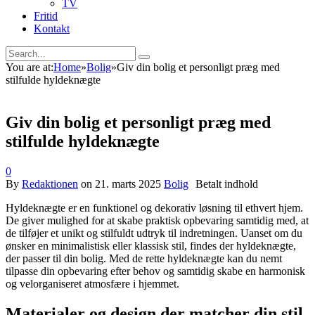
TV
Fritid
Kontakt
You are at:
Home
»
Bolig
»
Giv din bolig et personligt præg med
stilfulde hyldeknægte
Giv din bolig et personligt præg med
stilfulde hyldeknægte
0
By
Redaktionen
on
21. marts 2025
Bolig
Hyldeknægte er en funktionel og dekorativ løsning til ethvert hjem.
De giver mulighed for at skabe praktisk opbevaring samtidig med, at
de tilføjer et unikt og stilfuldt udtryk til indretningen. Uanset om du
ønsker en minimalistisk eller klassisk stil, findes der hyldeknægte,
der passer til din bolig. Med de rette hyldeknægte kan du nemt
tilpasse din opbevaring efter behov og samtidig skabe en harmonisk
og velorganiseret atmosfære i hjemmet.
Materialer og design der matcher din stil