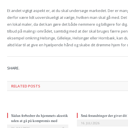
Et andet vigtigt aspekt er, at du skal undersøge markedet. Der er man
derfor være lidt uoverskueligt at vælge, hvilken man skal gå med. D
en lokal maler, da det kan gøre det både nemmere og billigere for dig. 
tilbud på maling i området, samtidig med at der skal bruges færre peng
eksempel omkring Helsinge, Gilleleje, Helsingør eller Hornbæk, kan d
altid klar til at give en hjælpende hånd og skabe dit drømme hjem for d
SHARE.
RELATED POSTS
Sådan forbedrer du hjemmets akustik
Små forandringer der giver dit
uden at gå på kompromis med
et nyt udtryk
16. JULI 2026
indretningen