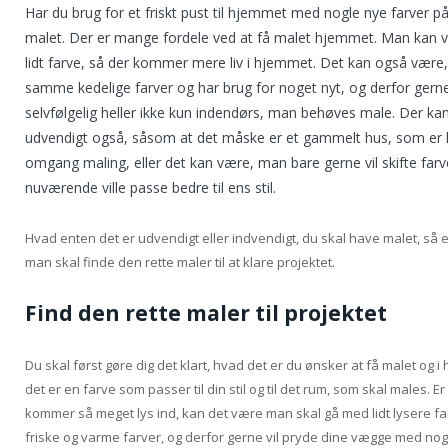
Har du brug for et friskt pust til hjemmet med nogle nye farver p
malet. Der er mange fordele ved at få malet hjemmet. Man kan 
lidt farve, så der kommer mere liv i hjemmet. Det kan også være,
samme kedelige farver og har brug for noget nyt, og derfor gerne
selvfølgelig heller ikke kun indendørs, man behøves male. Der k
udvendigt også, såsom at det måske er et gammelt hus, som er lid
omgang maling, eller det kan være, man bare gerne vil skifte far
nuværende ville passe bedre til ens stil.
Hvad enten det er udvendigt eller indvendigt, du skal have malet, så e
man skal finde den rette maler til at klare projektet.
Find den rette maler til projektet
Du skal først gøre dig det klart, hvad det er du ønsker at få malet og i
det er en farve som passer til din stil og til det rum, som skal males. 
kommer så meget lys ind, kan det være man skal gå med lidt lysere far
friske og varme farver, og derfor gerne vil pryde dine vægge med nogle 