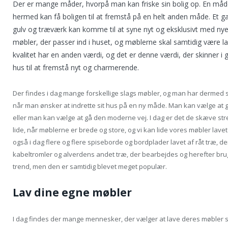
Der er mange måder, hvorpå man kan friske sin bolig op. En måde
hermed kan få boligen til at fremstå på en helt anden måde. Et g
gulv og træværk kan komme til at syne nyt og eksklusivt med nye
møbler, der passer ind i huset, og møblerne skal samtidig være lav
kvalitet har en anden værdi, og det er denne værdi, der skinner i
hus til at fremstå nyt og charmerende.
Der findes i dag mange forskellige slags møbler, og man har dermed 
når man ønsker at indrette sit hus på en ny måde. Man kan vælge at gå
eller man kan vælge at gå den moderne vej. I dag er det de skæve stre
lide, når møblerne er brede og store, og vi kan lide vores møbler lave
også i dag flere og flere spiseborde og bordplader lavet af råt træ, der
kabeltromler og alverdens andet træ, der bearbejdes og herefter bruge
trend, men den er samtidig blevet meget populær.
Lav dine egne møbler
I dag findes der mange mennesker, der vælger at lave deres møbler se