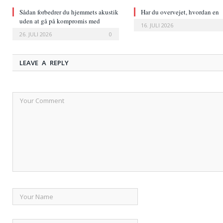
Sådan forbedrer du hjemmets akustik
Har du overvejet, hvordan en
uden at gå på kompromis med
læderstol ændrer et rum?
16. JULI 2026
indretningen
26. JULI 2026
0
LEAVE A REPLY