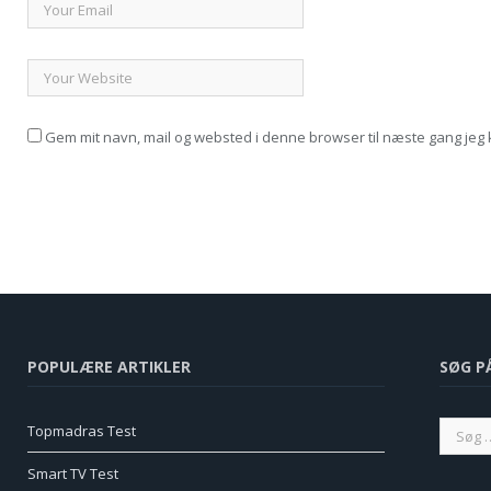
Gem mit navn, mail og websted i denne browser til næste gang je
POPULÆRE ARTIKLER
SØG P
Topmadras Test
Smart TV Test