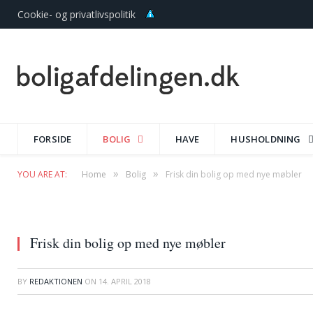
Cookie- og privatlivspolitik
FORSIDE
BOLIG
HAVE
HUSHOLDNING
»
»
YOU ARE AT:
Home
Bolig
Frisk din bolig op med nye møbler
Frisk din bolig op med nye møbler
BY
REDAKTIONEN
ON
14. APRIL 2018