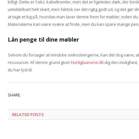
billigt. Dette er f.eks. kabeltromler, men det er ligeledes dæk, der bin
umiddelbart helt skørt, men faktisk ser det rigtig godt ud, og det gør d
at tage et kig på, hvordan man laver denne form for møbler, inden du g
Materialerne kan være svære at finde, men du kan spare mange pen
Lån penge til dine møbler
Selvom du forsøger at mindske omkostningerne, kan det dog være, at d
ressourcer. Af denne grund giver
Hurtiglaanene.dk
dig den mulighed, a
du har lyst til.
SHARE.
RELATED POSTS