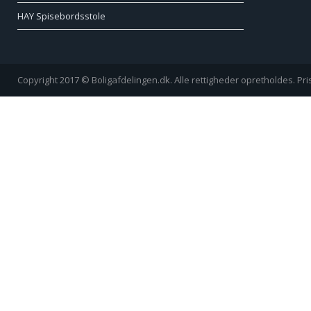
HAY Spisebordsstole
Copyright 2017 © Boligafdelingen.dk. Alle rettigheder opretholdes. Pr