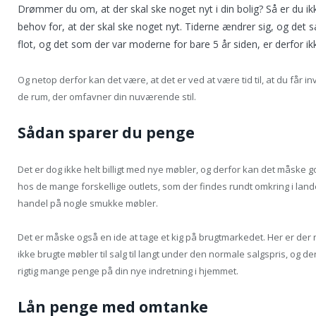
Drømmer du om, at der skal ske noget nyt i din bolig? Så er du ikke 
behov for, at der skal ske noget nyt. Tiderne ændrer sig, og det s
flot, og det som der var moderne for bare 5 år siden, er derfor 
Og netop derfor kan det være, at det er ved at være tid til, at du får 
de rum, der omfavner din nuværende stil.
Sådan sparer du penge
Det er dog ikke helt billigt med nye møbler, og derfor kan det måske god
hos de mange forskellige outlets, som der findes rundt omkring i lande
handel på nogle smukke møbler.
Det er måske også en ide at tage et kig på brugtmarkedet. Her er de
ikke brugte møbler til salg til langt under den normale salgspris, og d
rigtig mange penge på din nye indretning i hjemmet.
Lån penge med omtanke