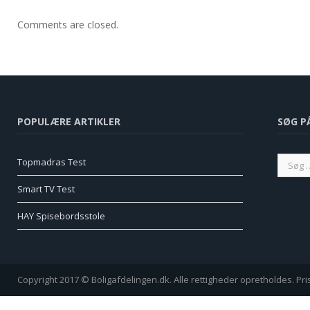
Comments are closed.
POPULÆRE ARTIKLER
SØG P
Topmadras Test
Smart TV Test
HAY Spisebordsstole
Copyright 2017 © Boligafdelingen.dk. Alle rettigheder opretholdes. Pr