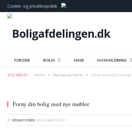
Cookie- og privatlivspolitik
FORSIDE
BOLIG
HAVE
HUSHOLDNING
»
»
YOU ARE AT:
Home
Ikke kategoriseret
Forny din bolig med ny
Forny din bolig med nye møbler
BY
REDAKTIONEN
ON
26. MARTS 2021