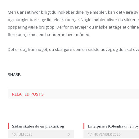
Men uanset hvor billigt du indkøber dine nye møbler, kan det være svæ
og mangler bare lige lidt ekstra penge. Nogle møbler bliver du sikkert n
opsparing være brugt op. Derfor overvejer du måske at tage et onlin
flere penge mellem hænderne hver måned.
Det er dog kun noget, du skal gøre som en sidste udvej, og du skal ove
SHARE.
RELATED POSTS
Sådan skaber du en praktisk og
Enterprise i København: en by
indbydende indgang til haven
vækst og innovation
10. JULI 2026
0
17. NOVEMBER 2025