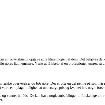
 som en uoverskuelig opgave at få klaret nogen af dem. Det behøves det
ig gøres lidt nemmere. Vælg at få hjælp af en professionel tømrer, så du
 en række overvejelser du bør gøre. Der er ofte en del penge på spil, når
t være en oplagt mulighed at undersøge pris og kvalitet hos nogle forske
g venner til råds. De kan have nogle anbefalinger til forskellige tømrer
r.