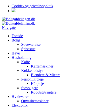
Cookie- og privatlivspolitik
Navigate
Forside
Bolig
Soveværelse
Spisestue
Have
Husholdning
Kaffe
Kaffemaskiner
Køkkenudstyr
Blendere & Mixere
Personlig pleje
Hårpleje
Støvsugere
Robotstøvsugere
Hvidevarer
Opvaskemaskiner
Elektronik