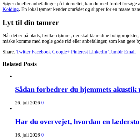
Søger du efter anbefalinger på internettet, kan du med fordel forsøge 
Kolding
. En lokal tømrer kender området og slipper for en masse tran
Lyt til din tømrer
Når det er på plads, hvilken tømrer, der skal klare dine boligprojekter
måske komme med nogle gode råd eller anbefalinger, som kan gøre b
Share.
Twitter
Facebook
Google+
Pinterest
LinkedIn
Tumblr
Email
Related Posts
Sådan forbedrer du hjemmets akustik 
26. juli 2026
0
Har du overvejet, hvordan en læderst
16. juli 2026
0