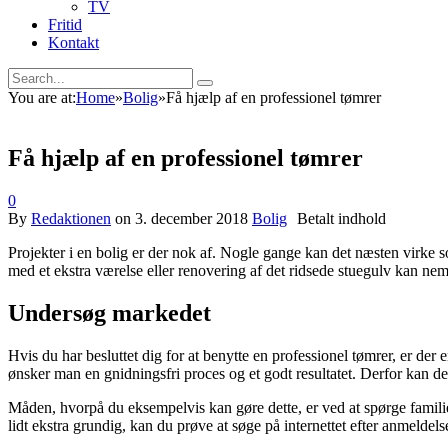
TV
Fritid
Kontakt
You are at:
Home
»
Bolig
»
Få hjælp af en professionel tømrer
Få hjælp af en professionel tømrer
0
By
Redaktionen
on
3. december 2018
Bolig
Projekter i en bolig er der nok af. Nogle gange kan det næsten virke
med et ekstra værelse eller renovering af det ridsede stuegulv kan neml
Undersøg markedet
Hvis du har besluttet dig for at benytte en professionel tømrer, er der
ønsker man en gnidningsfri proces og et godt resultatet. Derfor kan de
Måden, hvorpå du eksempelvis kan gøre dette, er ved at spørge familie o
lidt ekstra grundig, kan du prøve at søge på internettet efter anmeldelse