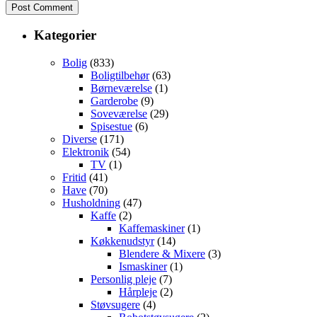
Kategorier
Bolig
(833)
Boligtilbehør
(63)
Børneværelse
(1)
Garderobe
(9)
Soveværelse
(29)
Spisestue
(6)
Diverse
(171)
Elektronik
(54)
TV
(1)
Fritid
(41)
Have
(70)
Husholdning
(47)
Kaffe
(2)
Kaffemaskiner
(1)
Køkkenudstyr
(14)
Blendere & Mixere
(3)
Ismaskiner
(1)
Personlig pleje
(7)
Hårpleje
(2)
Støvsugere
(4)