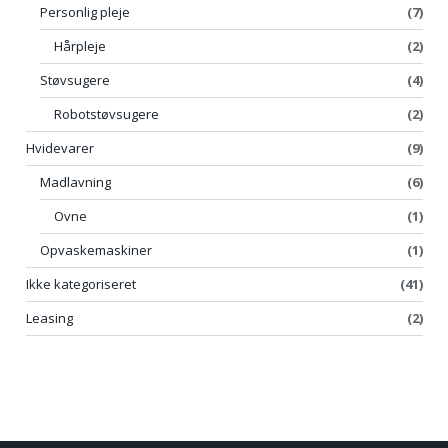
Personlig pleje
(7)
Hårpleje
(2)
Støvsugere
(4)
Robotstøvsugere
(2)
Hvidevarer
(9)
Madlavning
(6)
Ovne
(1)
Opvaskemaskiner
(1)
Ikke kategoriseret
(41)
Leasing
(2)