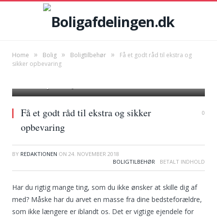
»
»
»
Home
Bolig
Boligtilbehør
Få et godt råd til ekstra og
sikker opbevaring
Photo by Sarah Jane on
Pexels.com
Få et godt råd til ekstra og sikker
0
opbevaring
BY
REDAKTIONEN
ON
24. NOVEMBER 2018
BOLIGTILBEHØR
Har du rigtig mange ting, som du ikke ønsker at skille dig af
med? Måske har du arvet en masse fra dine bedsteforældre,
som ikke længere er iblandt os. Det er vigtige ejendele for