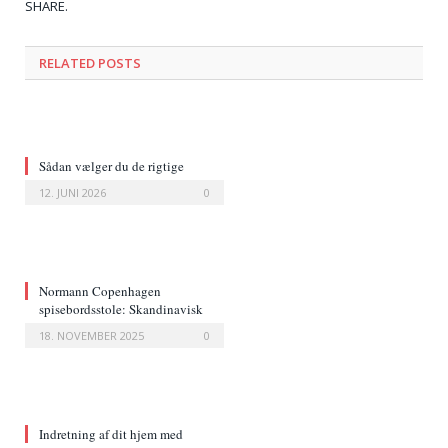
Tw
Fa
Go
Pi
Li
Tu
Em
SHARE.
RELATED POSTS
Sådan vælger du de rigtige
boligprodukter til dit hjem
12. JUNI 2026
0
Normann Copenhagen
spisebordsstole: Skandinavisk
elegance til dit hjem
18. NOVEMBER 2025
0
Indretning af dit hjem med