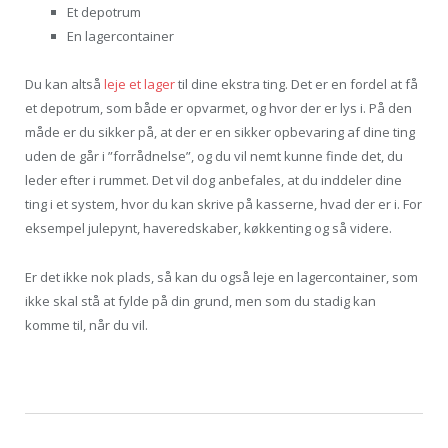
Et depotrum
En lagercontainer
Du kan altså
leje et lager
til dine ekstra ting. Det er en fordel at få
et depotrum, som både er opvarmet, og hvor der er lys i. På den
måde er du sikker på, at der er en sikker opbevaring af dine ting
uden de går i ”forrådnelse”, og du vil nemt kunne finde det, du
leder efter i rummet. Det vil dog anbefales, at du inddeler dine
ting i et system, hvor du kan skrive på kasserne, hvad der er i. For
eksempel julepynt, haveredskaber, køkkenting og så videre.
Er det ikke nok plads, så kan du også leje en lagercontainer, som
ikke skal stå at fylde på din grund, men som du stadig kan
komme til, når du vil.