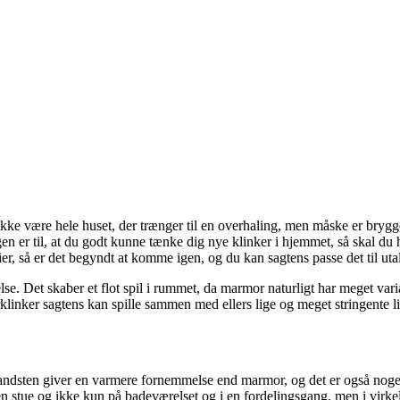
e være hele huset, der trænger til en overhaling, men måske er bryggerse
en er til, at du godt kunne tænke dig nye klinker i hjemmet, så skal du
er, så er det begyndt at komme igen, og du kan sagtens passe det til utalli
. Det skaber et flot spil i rummet, da marmor naturligt har meget varia
rklinker sagtens kan spille sammen med ellers lige og meget stringente li
Sandsten giver en varmere fornemmelse end marmor, og det er også noget,
i en stue og ikke kun på badeværelset og i en fordelingsgang, men i virk