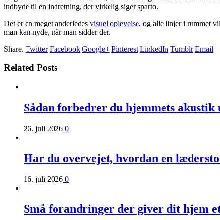
indbyde til en indretning, der virkelig siger sparto.
Det er en meget anderledes
visuel oplevelse
, og alle linjer i rummet 
man kan nyde, når man sidder der.
Share.
Twitter
Facebook
Google+
Pinterest
LinkedIn
Tumblr
Email
Related Posts
Sådan forbedrer du hjemmets akustik 
26. juli 2026
0
Har du overvejet, hvordan en læderst
16. juli 2026
0
Små forandringer der giver dit hjem e