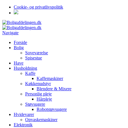
Cookie- og privatlivspolitik
Navigate
Forside
Bolig
Soveværelse
Spisestue
Have
Husholdning
Kaffe
Kaffemaskiner
Køkkenudstyr
Blendere & Mixere
Personlig pleje
Hårpleje
Støvsugere
Robotstøvsugere
Hvidevarer
Opvaskemaskiner
Elektronik