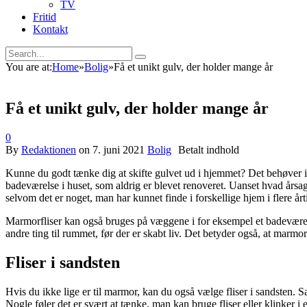
TV
Fritid
Kontakt
You are at:
Home
»
Bolig
»
Få et unikt gulv, der holder mange år
Få et unikt gulv, der holder mange år
0
By
Redaktionen
on
7. juni 2021
Bolig
Kunne du godt tænke dig at skifte gulvet ud i hjemmet? Det behøver ikk
badeværelse i huset, som aldrig er blevet renoveret. Uanset hvad årsag
selvom det er noget, man har kunnet finde i forskellige hjem i flere årti
Marmorfliser kan også bruges på væggene i for eksempel et badeværelse
andre ting til rummet, før der er skabt liv. Det betyder også, at marmo
Fliser i sandsten
Hvis du ikke lige er til marmor, kan du også vælge fliser i sandsten. 
Nogle føler det er svært at tænke, man kan bruge fliser eller klinker 