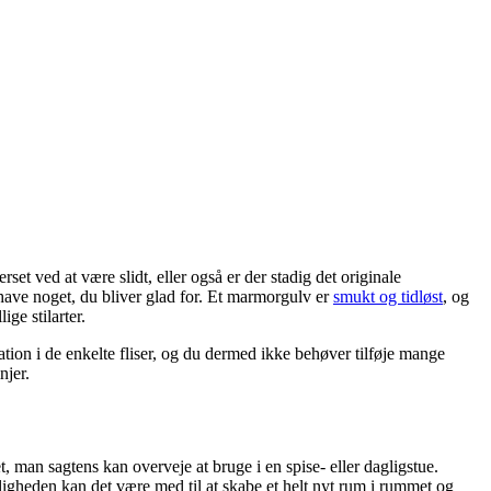
t ved at være slidt, eller også er der stadig det originale
 have noget, du bliver glad for. Et marmorgulv er
smukt og tidløst
, og
ge stilarter.
tion i de enkelte fliser, og du dermed ikke behøver tilføje mange
njer.
 man sagtens kan overveje at bruge i en spise- eller dagligstue.
eligheden kan det være med til at skabe et helt nyt rum i rummet og