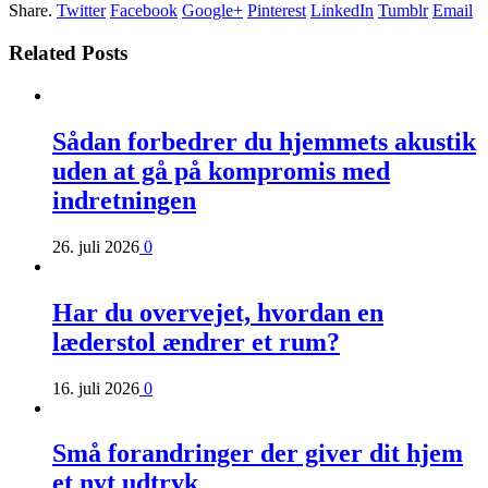
Share.
Twitter
Facebook
Google+
Pinterest
LinkedIn
Tumblr
Email
Related Posts
Sådan forbedrer du hjemmets akustik
uden at gå på kompromis med
indretningen
26. juli 2026
0
Har du overvejet, hvordan en
læderstol ændrer et rum?
16. juli 2026
0
Små forandringer der giver dit hjem
et nyt udtryk