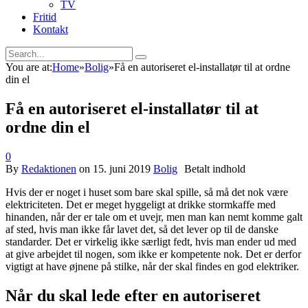
TV
Fritid
Kontakt
You are at:
Home
»
Bolig
»
Få en autoriseret el-installatør til at ordne
din el
Få en autoriseret el-installatør til at
ordne din el
0
By
Redaktionen
on
15. juni 2019
Bolig
Hvis der er noget i huset som bare skal spille, så må det nok være
elektriciteten. Det er meget hyggeligt at drikke stormkaffe med
hinanden, når der er tale om et uvejr, men man kan nemt komme galt
af sted, hvis man ikke får lavet det, så det lever op til de danske
standarder. Det er virkelig ikke særligt fedt, hvis man ender ud med
at give arbejdet til nogen, som ikke er kompetente nok. Det er derfor
vigtigt at have øjnene på stilke, når der skal findes en god elektriker.
Når du skal lede efter en autoriseret