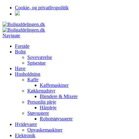
Cookie- og privatlivspolitik
Navigate
Forside
Bolig
Soveværelse
Spisestue
Have
Husholdning
Kaffe
Kaffemaskiner
Køkkenudstyr
Blendere & Mixere
Personlig pleje
Hårpleje
Støvsugere
Robotstøvsugere
Hvidevarer
Opvaskemaskiner
Elektronik