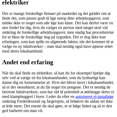
elektriker
Der er mange forskellige firmaer på markedet og det gælder om at
finde det, som passer godt til lige netop dine arbejdsopgaver, som
måske ikke er noget som alle lige kan klare. Det kan derfor være en
stor fordel for dig, hvis du vælger en person med meget stort vid
omkring de forskellige arbejdsopgaver, men stadig har procedurerne
for at fikse de forskellige ting på rygraden. Det er dog ikke kun
erfaringen, som kan spille en afgørende faktor, når det kommer til at
vælge en ny håndværker – man skal nemlig også have øjnene rettet
mod deres lokalsamfund.
Andet end erfaring
Når du skal finde en elektriker, så kan du for eksempel hjælpe dig
selv ved at vælge en fra lokalsamfundet, som du lynhurtigt kan
danne dig en fornemmelse af. Hvis det bliver lavet i lokalsamfundet,
så er der stensikkert, at du får noget for pengene. Det er nemlig de
færreste håndværkere, som har råd til potentielt at ødelægge deres ry
med klamphuggeri i byen. Leder du efter en
autoriseret el-installatør
omkring Frederikssund og Jægerspris, så behøver du sådan set ikke
at lede mere. Det eneste du skal gøre, er at følge linket og så er den
ged barberet om man vil.