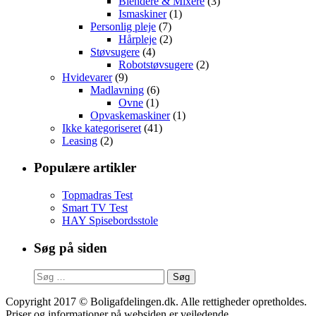
Blendere & Mixere
(3)
Ismaskiner
(1)
Personlig pleje
(7)
Hårpleje
(2)
Støvsugere
(4)
Robotstøvsugere
(2)
Hvidevarer
(9)
Madlavning
(6)
Ovne
(1)
Opvaskemaskiner
(1)
Ikke kategoriseret
(41)
Leasing
(2)
Populære artikler
Topmadras Test
Smart TV Test
HAY Spisebordsstole
Søg på siden
Søg
efter:
Copyright 2017 © Boligafdelingen.dk. Alle rettigheder opretholdes.
Priser og informationer på websiden er vejledende.