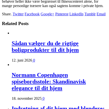
behøver heller ikke være begrænset til fitnesscenteret alene, for
mange personlige trænere kan også sagtens komme i private hjem.
Share.
Twitter
Facebook
Google+
Pinterest
LinkedIn
Tumblr
Email
Related Posts
Sådan vælger du de rigtige
boligprodukter til dit hjem
12. juni 2026
0
Normann Copenhagen
spisebordsstole: Skandinavisk
elegance til dit hjem
18. november 2025
0
Indretning af dit hjem med blendere: