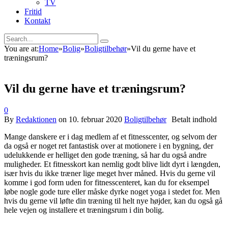
TV
Fritid
Kontakt
You are at:
Home
»
Bolig
»
Boligtilbehør
»
Vil du gerne have et
træningsrum?
Vil du gerne have et træningsrum?
0
By
Redaktionen
on
10. februar 2020
Boligtilbehør
Mange danskere er i dag medlem af et fitnesscenter, og selvom der
da også er noget ret fantastisk over at motionere i en bygning, der
udelukkende er helliget den gode træning, så har du også andre
muligheder. Et fitnesskort kan nemlig godt blive lidt dyrt i længden,
især hvis du ikke træner lige meget hver måned. Hvis du gerne vil
komme i god form uden for fitnesscenteret, kan du for eksempel
løbe nogle gode ture eller måske dyrke noget yoga i stedet for. Men
hvis du gerne vil løfte din træning til helt nye højder, kan du også gå
hele vejen og installere et træningsrum i din bolig.