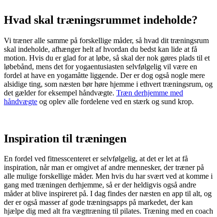
Hvad skal træningsrummet indeholde?
Vi træner alle samme på forskellige måder, så hvad dit træningsrum
skal indeholde, afhænger helt af hvordan du bedst kan lide at få
motion. Hvis du er glad for at løbe, så skal der nok gøres plads til et
løbebånd, mens det for yogaentusiasten selvfølgelig vil være en
fordel at have en yogamåtte liggende. Der er dog også nogle mere
alsidige ting, som næsten bør høre hjemme i ethvert træningsrum, og
det gælder for eksempel håndvægte.
Træn derhjemme med
håndvægte
og oplev alle fordelene ved en stærk og sund krop.
Inspiration til træningen
En fordel ved fitnesscenteret er selvfølgelig, at det er let at få
inspiration, når man er omgivet af andre mennesker, der træner på
alle mulige forskellige måder. Men hvis du har svært ved at komme i
gang med træningen derhjemme, så er der heldigvis også andre
måder at blive inspireret på. I dag findes der næsten en app til alt, og
der er også masser af gode træningsapps på markedet, der kan
hjælpe dig med alt fra vægttræning til pilates. Træning med en coach