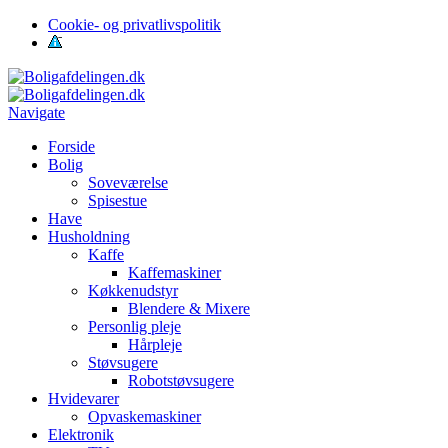
Cookie- og privatlivspolitik
Navigate
Forside
Bolig
Soveværelse
Spisestue
Have
Husholdning
Kaffe
Kaffemaskiner
Køkkenudstyr
Blendere & Mixere
Personlig pleje
Hårpleje
Støvsugere
Robotstøvsugere
Hvidevarer
Opvaskemaskiner
Elektronik