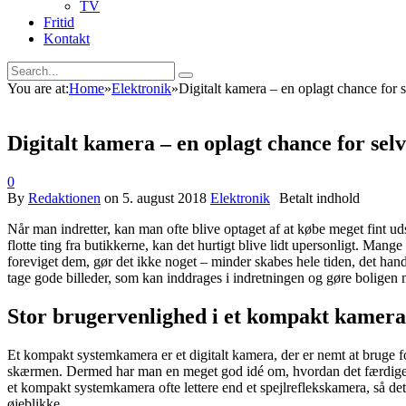
TV
Fritid
Kontakt
You are at:
Home
»
Elektronik
»
Digitalt kamera – en oplagt chance for 
Digitalt kamera – en oplagt chance for sel
0
By
Redaktionen
on
5. august 2018
Elektronik
Når man indretter, kan man ofte blive optaget af at købe meget fint u
flotte ting fra butikkerne, kan det hurtigt blive lidt upersonligt. Man
foreviget dem, gør det ikke noget – minder skabes hele tiden, det handle
tage gode billeder, som kan inddrages i indretningen og gøre boligen 
Stor brugervenlighed i et kompakt kamera
Et kompakt systemkamera er et digitalt kamera, der er nemt at bruge fo
skærmen. Dermed har man en meget god idé om, hvordan det færdige resu
et kompakt systemkamera ofte lettere end et spejlreflekskamera, så de
øjeblikke.