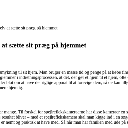
selv at sætte sit præg på hjemmet
v at sætte sit præg på hjemmet
dsmykning til sit hjem. Man bruger en masse tid og penge på at købe fin
ge glemmer i indretningsprocessen, at det, der gør et hjem til et hjem, o
r blot om at have det rigtige apparat til at forevige dem, så de kan tilfø
mere hjemlig.
r mange. Til forskel for spejlreflekskameraerne har disse kameraer en s
ltat bliver – med et spejlreflekskamera skal man kigge ind i en søger,
t er nemt og praktisk at have med. Så når man har familien med ude på 