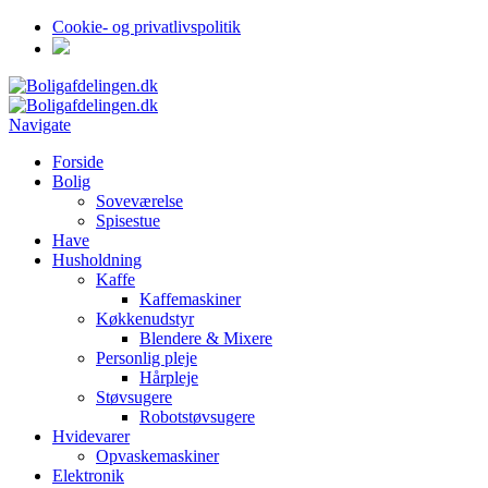
Cookie- og privatlivspolitik
Navigate
Forside
Bolig
Soveværelse
Spisestue
Have
Husholdning
Kaffe
Kaffemaskiner
Køkkenudstyr
Blendere & Mixere
Personlig pleje
Hårpleje
Støvsugere
Robotstøvsugere
Hvidevarer
Opvaskemaskiner
Elektronik