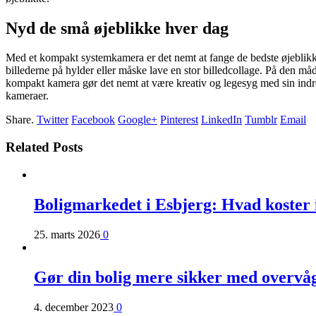
Nyd de små øjeblikke hver dag
Med et kompakt systemkamera er det nemt at fange de bedste øjeblikk
billederne på hylder eller måske lave en stor billedcollage. På den 
kompakt kamera gør det nemt at være kreativ og legesyg med sin indr
kameraer.
Share.
Twitter
Facebook
Google+
Pinterest
LinkedIn
Tumblr
Email
Related Posts
Boligmarkedet i Esbjerg: Hvad koster i
25. marts 2026
0
Gør din bolig mere sikker med overv
4. december 2023
0