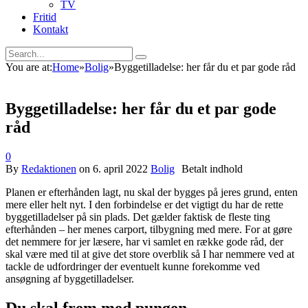
TV
Fritid
Kontakt
You are at:
Home
»
Bolig
»
Byggetilladelse: her får du et par gode råd
Byggetilladelse: her får du et par gode
råd
0
By
Redaktionen
on
6. april 2022
Bolig
Planen er efterhånden lagt, nu skal der bygges på jeres grund, enten
mere eller helt nyt. I den forbindelse er det vigtigt du har de rette
byggetilladelser på sin plads. Det gælder faktisk de fleste ting
efterhånden – her menes carport, tilbygning med mere. For at gøre
det nemmere for jer læsere, har vi samlet en række gode råd, der
skal være med til at give det store overblik så I har nemmere ved at
tackle de udfordringer der eventuelt kunne forekomme ved
ansøgning af byggetilladelser.
Du skal frem med pungen