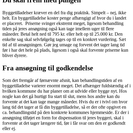
Byggetilladelser kræver en del fra dig praktisk. Simpelt – nej, ikke
helt. En byggetilladelse koster penge afhængigt af hvor du i landet
er placeret. Priserne svinger ekstremt meget, ligesom behandling
tiden på jeres ansøgning også kan tage imellem uger til flere
måneder. Betal helt ned til 795 kr. eller helt op til 25.000 kr. Den
enkelte sag skal selvfølgelig tages op til en konkret vurdering. Sæt
tid af til ansøgningen. Gør jeg umage og forvent det tager lang tid
før i har det hele på plads, ligesom i også skal forvente priserne kun
bliver dyrere.
Fra ansøgning til godkendelse
Som det fremgår af førnævnte afsnit, kan behandlingstiden af en
byggetilladelse varierer enormt meget. Det afhænger fuldstændig af i
hvilken kommune du har planer om at udvide eller bygge nyt. Hos
nogle kan det gå hurtigt fra start til slut, mens hos andre kan du
forvente at det kan tage mange måneder. Hvis du er i tvivl om hvor
lang tid det tager at få din byggetilladelse, så er der ofte opgivet en
ca. behandlingstid på den konkrete kommunes hjemmeside. Er der i
ansøgning tilføjet en form for dispensation til jeres byggeri, skal i
forvente at det tager længere tid, før i får svar om den er godkendt
eller ej.