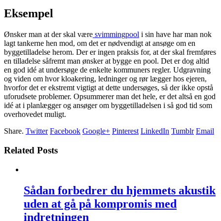
Eksempel
Ønsker man at der skal være
svimmingpool
i sin have har man nok
lagt tankerne hen mod, om det er nødvendigt at ansøge om en
byggetilladelse herom. Der er ingen praksis for, at der skal fremføres
en tilladelse såfremt man ønsker at bygge en pool. Det er dog altid
en god idé at undersøge de enkelte kommuners regler. Udgravning
og viden om hvor kloakering, ledninger og rør lægger hos ejeren,
hvorfor det er ekstremt vigtigt at dette undersøges, så der ikke opstå
uforudsete problemer. Opsummerer man det hele, er det altså en god
idé at i planlægger og ansøger om byggetilladelsen i så god tid som
overhovedet muligt.
Share.
Twitter
Facebook
Google+
Pinterest
LinkedIn
Tumblr
Email
Related Posts
Sådan forbedrer du hjemmets akustik
uden at gå på kompromis med
indretningen