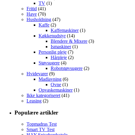
TV
(1)
Fritid
(41)
Have
(70)
Husholdning
(47)
Kaffe
(2)
Kaffemaskiner
(1)
Køkkenudstyr
(14)
Blendere & Mixere
(3)
Ismaskiner
(1)
Personlig pleje
(7)
Hårpleje
(2)
Støvsugere
(4)
Robotstøvsugere
(2)
Hvidevarer
(9)
Madlavning
(6)
Ovne
(1)
Opvaskemaskiner
(1)
Ikke kategoriseret
(41)
Leasing
(2)
Populære artikler
Topmadras Test
Smart TV Test
HAY Spisebordsstole