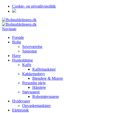
Cookie- og privatlivspolitik
Navigate
Forside
Bolig
Soveværelse
Spisestue
Have
Husholdning
Kaffe
Kaffemaskiner
Køkkenudstyr
Blendere & Mixere
Personlig pleje
Hårpleje
Støvsugere
Robotstøvsugere
Hvidevarer
Opvaskemaskiner
Elektronik