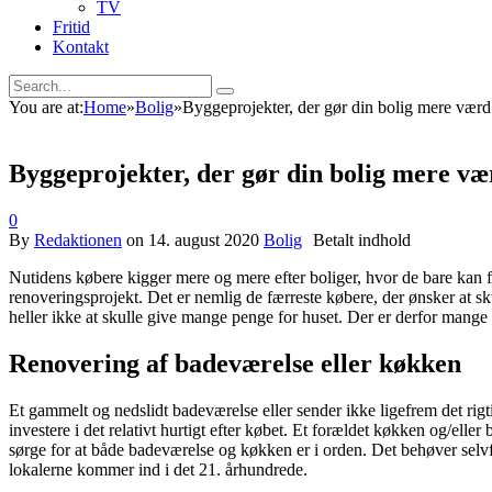
TV
Fritid
Kontakt
You are at:
Home
»
Bolig
»
Byggeprojekter, der gør din bolig mere værd
Byggeprojekter, der gør din bolig mere væ
0
By
Redaktionen
on
14. august 2020
Bolig
Nutidens købere kigger mere og mere efter boliger, hvor de bare kan fl
renoveringsprojekt. Det er nemlig de færreste købere, der ønsker at sku
heller ikke at skulle give mange penge for huset. Der er derfor mange 
Renovering af badeværelse eller køkken
Et gammelt og nedslidt badeværelse eller sender ikke ligefrem det rigti
investere i det relativt hurtigt efter købet. Et forældet køkken og/ell
sørge for at både badeværelse og køkken er i orden. Det behøver selvf
lokalerne kommer ind i det 21. århundrede.