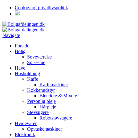
Cookie- og privatlivspolitik
Navigate
Forside
Bolig
Soveværelse
Spisestue
Have
Husholdning
Kaffe
Kaffemaskiner
Køkkenudstyr
Blendere & Mixere
Personlig pleje
Hårpleje
Støvsugere
Robotstøvsugere
Hvidevarer
Opvaskemaskiner
Elektronik