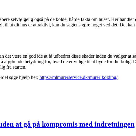
øbere selvfølgelig også på de kolde, hårde fakta om huset. Her handler 
 til at dit hus er attraktivt, kan du sagtens gøre noget ved det. Det kan
an det være en god idé at få udbedret disse skader inden du vælger at sæ
 få afgørende betydning for, hvad de er villige til at byde for din bolig. 
ig fra starten.
ordel søge hjælp her:
https://mlmurerservice.dk/murer-kolding/
.
uden at gå på kompromis med indretningen