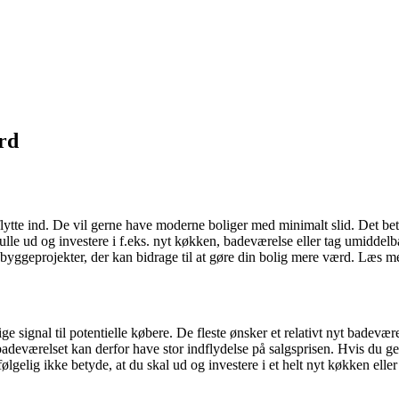
rd
ytte ind. De vil gerne have moderne boliger med minimalt slid. Det bety
lle ud og investere i f.eks. nyt køkken, badeværelse eller tag umiddelbar
byggeprojekter, der kan bidrage til at gøre din bolig mere værd. Læs me
ge signal til potentielle købere. De fleste ønsker et relativt nyt badevæ
er badeværelset kan derfor have stor indflydelse på salgsprisen. Hvis du g
ølgelig ikke betyde, at du skal ud og investere i et helt nyt køkken el