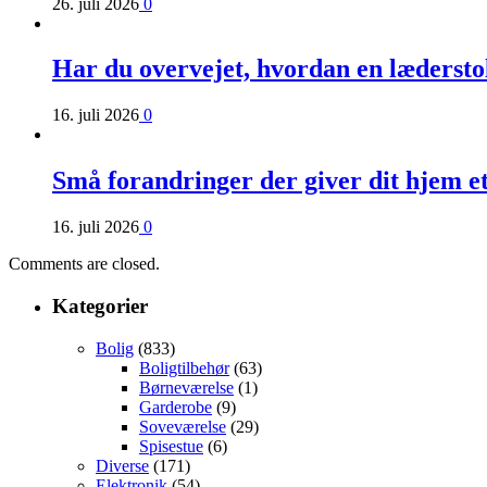
26. juli 2026
0
Har du overvejet, hvordan en læderst
16. juli 2026
0
Små forandringer der giver dit hjem e
16. juli 2026
0
Comments are closed.
Kategorier
Bolig
(833)
Boligtilbehør
(63)
Børneværelse
(1)
Garderobe
(9)
Soveværelse
(29)
Spisestue
(6)
Diverse
(171)
Elektronik
(54)