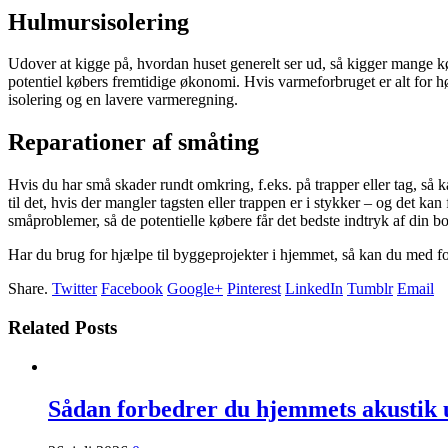
Hulmursisolering
Udover at kigge på, hvordan huset generelt ser ud, så kigger mange k
potentiel købers fremtidige økonomi. Hvis varmeforbruget er alt for højt
isolering og en lavere varmeregning.
Reparationer af småting
Hvis du har små skader rundt omkring, f.eks. på trapper eller tag, så k
til det, hvis der mangler tagsten eller trappen er i stykker – og det kan
småproblemer, så de potentielle købere får det bedste indtryk af din bol
Har du brug for hjælpe til byggeprojekter i hjemmet, så kan du med f
Share.
Twitter
Facebook
Google+
Pinterest
LinkedIn
Tumblr
Email
Related Posts
Sådan forbedrer du hjemmets akustik 