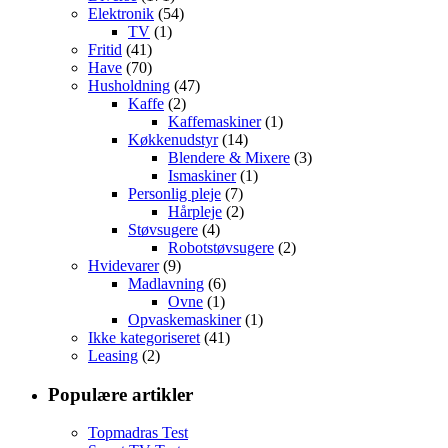
Elektronik
(54)
TV
(1)
Fritid
(41)
Have
(70)
Husholdning
(47)
Kaffe
(2)
Kaffemaskiner
(1)
Køkkenudstyr
(14)
Blendere & Mixere
(3)
Ismaskiner
(1)
Personlig pleje
(7)
Hårpleje
(2)
Støvsugere
(4)
Robotstøvsugere
(2)
Hvidevarer
(9)
Madlavning
(6)
Ovne
(1)
Opvaskemaskiner
(1)
Ikke kategoriseret
(41)
Leasing
(2)
Populære artikler
Topmadras Test