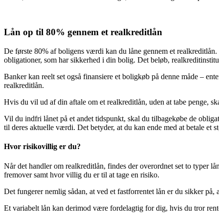
Lån op til 80% gennem et realkreditlån
De første 80% af boligens værdi kan du låne gennem et realkreditlån. Kort
obligationer, som har sikkerhed i din bolig. Det beløb, realkreditinstitut
Banker kan reelt set også finansiere et boligkøb på denne måde – enten v
realkreditlån.
Hvis du vil ud af din aftale om et realkreditlån, uden at tabe penge, ska
Vil du indfri lånet på et andet tidspunkt, skal du tilbagekøbe de oblig
til deres aktuelle værdi. Det betyder, at du kan ende med at betale et st
Hvor risikovillig er du?
Når det handler om realkreditlån, findes der overordnet set to typer lå
fremover samt hvor villig du er til at tage en risiko.
Det fungerer nemlig sådan, at ved et fastforrentet lån er du sikker på
Et variabelt lån kan derimod være fordelagtig for dig, hvis du tror rent