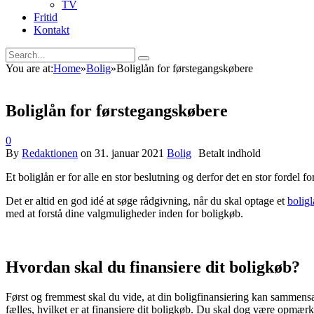
TV
Fritid
Kontakt
You are at:
Home
»
Bolig
»
Boliglån for førstegangskøbere
Boliglån for førstegangskøbere
0
By
Redaktionen
on
31. januar 2021
Bolig
Et boliglån er for alle en stor beslutning og derfor det en stor fordel f
Det er altid en god idé at søge rådgivning, når du skal optage et
bolig
med at forstå dine valgmuligheder inden for boligkøb.
Hvordan skal du finansiere dit boligkøb?
Først og fremmest skal du vide, at din boligfinansiering kan sammensæt
fælles, hvilket er at finansiere dit boligkøb. Du skal dog være op