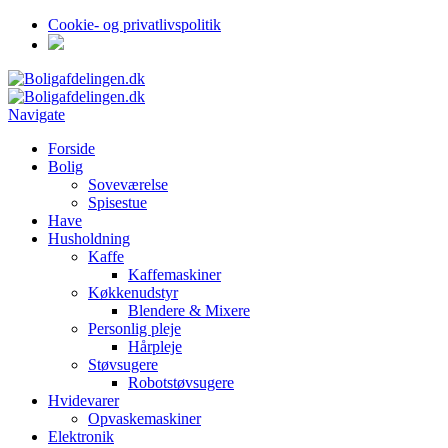
Cookie- og privatlivspolitik
Navigate
Forside
Bolig
Soveværelse
Spisestue
Have
Husholdning
Kaffe
Kaffemaskiner
Køkkenudstyr
Blendere & Mixere
Personlig pleje
Hårpleje
Støvsugere
Robotstøvsugere
Hvidevarer
Opvaskemaskiner
Elektronik