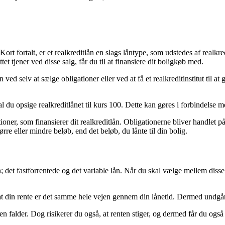
 fortalt, er et realkreditlån en slags låntype, som udstedes af realkredit
tet tjener ved disse salg, får du til at finansiere dit boligkøb med.
ed selv at sælge obligationer eller ved at få et realkreditinstitut til at
l du opsige realkreditlånet til kurs 100. Dette kan gøres i forbindelse med
ationer, som finansierer dit realkreditlån. Obligationerne bliver handle
ørre eller mindre beløb, end det beløb, du lånte til din bolig.
n; det fastforrentede og det variable lån. Når du skal vælge mellem disse
, at din rente er det samme hele vejen gennem din lånetid. Dermed undgår
en falder. Dog risikerer du også, at renten stiger, og dermed får du også