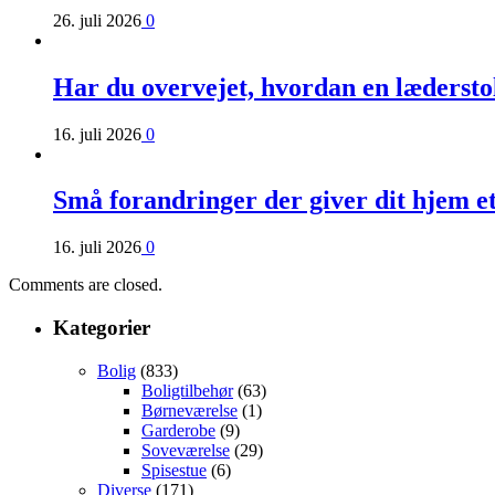
26. juli 2026
0
Har du overvejet, hvordan en læderst
16. juli 2026
0
Små forandringer der giver dit hjem e
16. juli 2026
0
Comments are closed.
Kategorier
Bolig
(833)
Boligtilbehør
(63)
Børneværelse
(1)
Garderobe
(9)
Soveværelse
(29)
Spisestue
(6)
Diverse
(171)