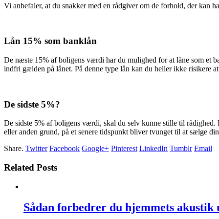
Vi anbefaler, at du snakker med en rådgiver om de forhold, der kan hav
Lån 15% som banklån
De næste 15% af boligens værdi har du mulighed for at låne som et ban
indfri gælden på lånet. På denne type lån kan du heller ikke risikere a
De sidste 5%?
De sidste 5% af boligens værdi, skal du selv kunne stille til rådighed. 
eller anden grund, på et senere tidspunkt bliver tvunget til at sælge d
Share.
Twitter
Facebook
Google+
Pinterest
LinkedIn
Tumblr
Email
Related Posts
Sådan forbedrer du hjemmets akustik 