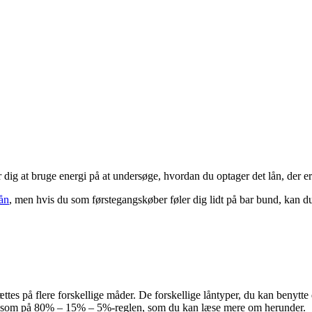
or dig at bruge energi på at undersøge, hvordan du optager det lån, der er
lån
, men hvis du som førstegangskøber føler dig lidt på bar bund, kan 
tes på flere forskellige måder. De forskellige låntyper, du kan benytte
mærksom på 80% – 15% – 5%-reglen, som du kan læse mere om herunder.