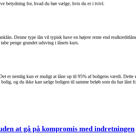
e betydning for, hvad du bør vælge, hvis du er i tvivl.
klån. Denne type lån vil typisk have en højere rente end realkreditlån
t tabe penge grundet udsving i lånets kurs.
Det er nemlig kun er muligt at låne op til 95% af boligens værdi. Dette e
in bolig, og du ikke kan sælge boligen til samme beløb som du har lånt f
uden at gå på kompromis med indretningen