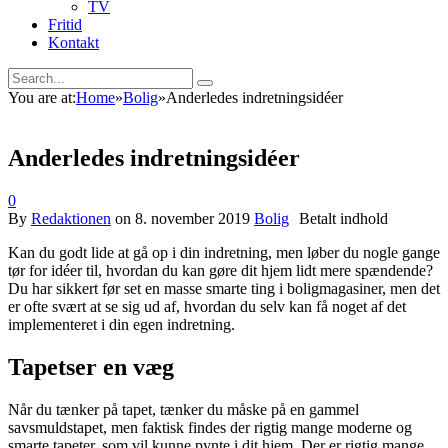
TV
Fritid
Kontakt
You are at:
Home
»
Bolig
»
Anderledes indretningsidéer
Anderledes indretningsidéer
0
By
Redaktionen
on
8. november 2019
Bolig
Kan du godt lide at gå op i din indretning, men løber du nogle gange
tør for idéer til, hvordan du kan gøre dit hjem lidt mere spændende?
Du har sikkert før set en masse smarte ting i boligmagasiner, men det
er ofte svært at se sig ud af, hvordan du selv kan få noget af det
implementeret i din egen indretning.
Tapetser en væg
Når du tænker på tapet, tænker du måske på en gammel
savsmuldstapet, men faktisk findes der rigtig mange moderne og
smarte tapeter, som vil kunne pynte i dit hjem. Der er rigtig mange