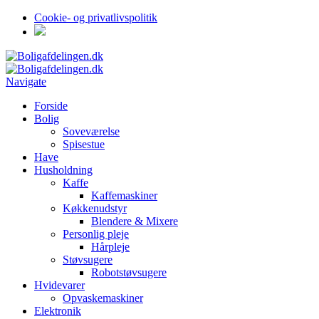
Cookie- og privatlivspolitik
Navigate
Forside
Bolig
Soveværelse
Spisestue
Have
Husholdning
Kaffe
Kaffemaskiner
Køkkenudstyr
Blendere & Mixere
Personlig pleje
Hårpleje
Støvsugere
Robotstøvsugere
Hvidevarer
Opvaskemaskiner
Elektronik