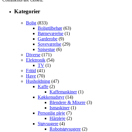
Kategorier
Bolig
(833)
Boligtilbehør
(63)
Børneværelse
(1)
Garderobe
(9)
Soveværelse
(29)
Spisestue
(6)
Diverse
(171)
Elektronik
(54)
TV
(1)
Fritid
(41)
Have
(70)
Husholdning
(47)
Kaffe
(2)
Kaffemaskiner
(1)
Køkkenudstyr
(14)
Blendere & Mixere
(3)
Ismaskiner
(1)
Personlig pleje
(7)
Hårpleje
(2)
Støvsugere
(4)
Robotstøvsugere
(2)