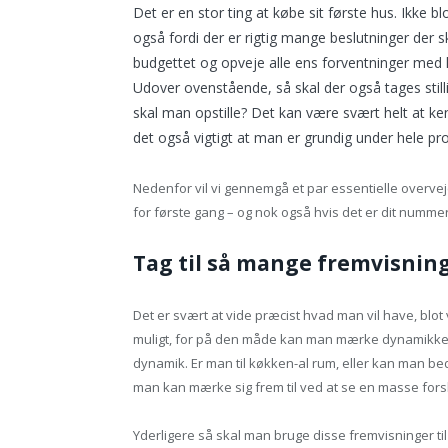
Det er en stor ting at købe sit første hus. Ikke 
også fordi der er rigtig mange beslutninger der
budgettet og opveje alle ens forventninger med h
Udover ovenstående, så skal der også tages stillin
skal man opstille? Det kan være svært helt at ken
det også vigtigt at man er grundig under hele pr
Nedenfor vil vi gennemgå et par essentielle overv
for første gang – og nok også hvis det er dit nummer
Tag til så mange fremvisnin
Det er svært at vide præcist hvad man vil have, bl
muligt, for på den måde kan man mærke dynamikken 
dynamik. Er man til køkken-al rum, eller kan man bedr
man kan mærke sig frem til ved at se en masse forsk
Yderligere så skal man bruge disse fremvisninger til 