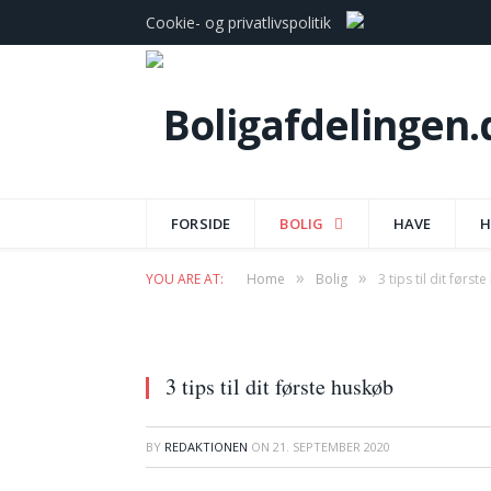
Cookie- og privatlivspolitik
FORSIDE
BOLIG
HAVE
H
»
»
YOU ARE AT:
Home
Bolig
3 tips til dit først
3 tips til dit første huskøb
BY
REDAKTIONEN
ON
21. SEPTEMBER 2020