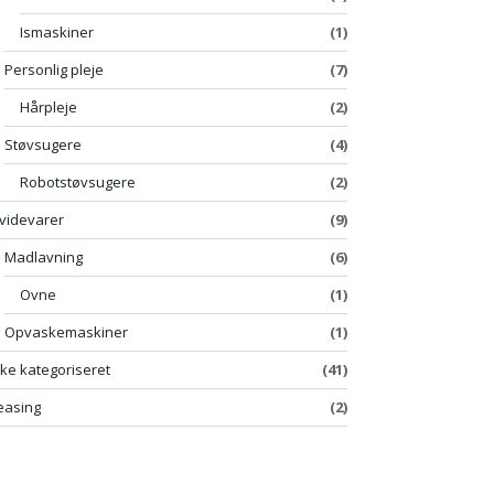
Ismaskiner
(1)
Personlig pleje
(7)
Hårpleje
(2)
Støvsugere
(4)
Robotstøvsugere
(2)
videvarer
(9)
Madlavning
(6)
Ovne
(1)
Opvaskemaskiner
(1)
kke kategoriseret
(41)
easing
(2)