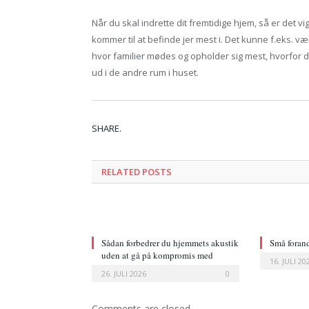
Når du skal indrette dit fremtidige hjem, så er det vi
kommer til at befinde jer mest i. Det kunne f.eks. v
hvor familier mødes og opholder sig mest, hvorfor de
ud i de andre rum i huset.
SHARE.
RELATED POSTS
Sådan forbedrer du hjemmets akustik
Små forand
uden at gå på kompromis med
et nyt udt
16. JULI 20
indretningen
26. JULI 2026
0
Comments are closed.