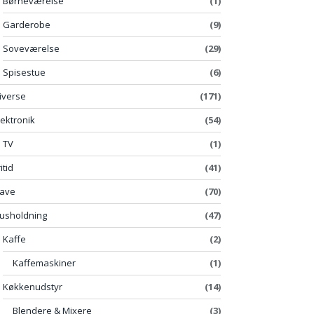
Børneværelse
(1)
Garderobe
(9)
Soveværelse
(29)
Spisestue
(6)
iverse
(171)
lektronik
(54)
TV
(1)
itid
(41)
ave
(70)
usholdning
(47)
Kaffe
(2)
Kaffemaskiner
(1)
Køkkenudstyr
(14)
Blendere & Mixere
(3)