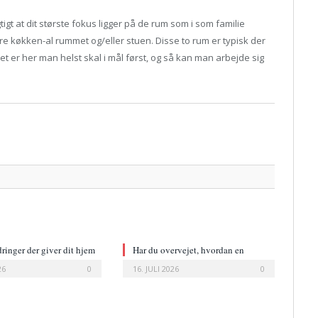
gtigt at dit største fokus ligger på de rum som i som familie
ære køkken-al rummet og/eller stuen. Disse to rum er typisk der
t er her man helst skal i mål først, og så kan man arbejde sig
Twitter
Facebo
Google
Pintere
Linked
Tumbl
Email
ringer der giver dit hjem
Har du overvejet, hvordan en
ryk
læderstol ændrer et rum?
26
0
16. JULI 2026
0