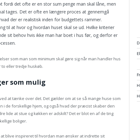
blot fordi det ofte er en stor sum penge man skal låne, men
 skal tages. Det er ofte en længere proces at gennemgå
vad der er realistisk inden for budgettets rammer.
g til at hvor og hvordan huset skal se ud. Hvilke kriterier
de sit behov hvis ikke man har boet i hus før, og derfor er
ocessen.
D
E
ejelser som man som minimum skal gøre sig når man handler hus
 to eller tredje huskøb.
Fr
ger som mulig
H
H
ot ved at tænke over det. Det gælder om at se så mange huse som
i de forskellige hjem, og også hvad der præcist skaber den
e lide at stue og køkken er adskilt? Det er blot en af de ting
ellige boliger.
at blive inspireret til hvordan man ønsker at indrette sit