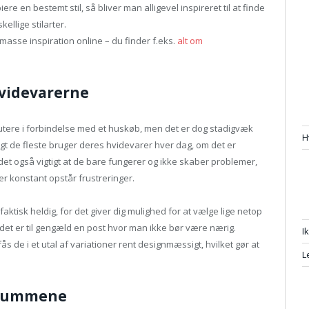
e en bestemt stil, så bliver man alligevel inspireret til at finde
llige stilarter.
masse inspiration online – du finder f.eks.
alt om
videvarerne
utere i forbindelse med et huskøb, men det er dog stadigvæk
H
angt de fleste bruger deres hvidevarer hver dag, om det er
et også vigtigt at de bare fungerer og ikke skaber problemer,
er konstant opstår frustreringer.
faktisk heldig, for det giver dig mulighed for at vælge lige netop
et er til gengæld en post hvor man ikke bør være nærig.
I
ås de i et utal af variationer rent designmæssigt, hvilket gør at
L
dsrummene