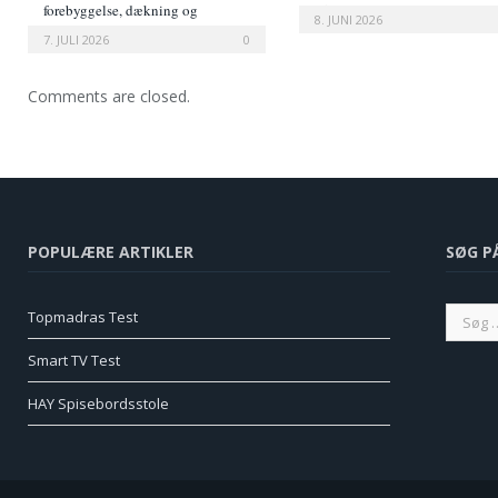
forebyggelse, dækning og
afløb i hverdagen
8. JUNI 2026
prisoversigt
7. JULI 2026
0
Comments are closed.
POPULÆRE ARTIKLER
SØG P
Topmadras Test
Smart TV Test
HAY Spisebordsstole