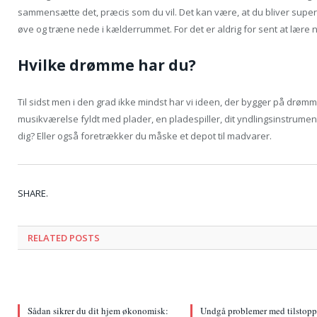
sammensætte det, præcis som du vil. Det kan være, at du bliver super 
øve og træne nede i kælderrummet. For det er aldrig for sent at lære n
Hvilke drømme har du?
Til sidst men i den grad ikke mindst har vi ideen, der bygger på drømm
musikværelse fyldt med plader, en pladespiller, dit yndlingsinstrumen
dig? Eller også foretrækker du måske et depot til madvarer.
SHARE.
RELATED POSTS
Sådan sikrer du dit hjem økonomisk:
Undgå problemer med tilstop