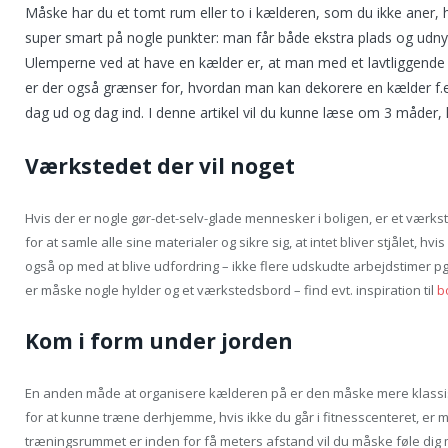
Måske har du et tomt rum eller to i kælderen, som du ikke aner, h
super smart på nogle punkter: man får både ekstra plads og udny
Ulemperne ved at have en kælder er, at man med et lavtliggende 
er der også grænser for, hvordan man kan dekorere en kælder f.ek
dag ud og dag ind. I denne artikel vil du kunne læse om 3 måder, 
Værkstedet der vil noget
Hvis der er nogle gør-det-selv-glade mennesker i boligen, er et værks
for at samle alle sine materialer og sikre sig, at intet bliver stjålet, hvi
også op med at blive udfordring – ikke flere udskudte arbejdstimer pg
er måske nogle hylder og et værkstedsbord – find evt. inspiration til
b
Kom i form under jorden
En anden måde at organisere kælderen på er den måske mere klassi
for at kunne træne derhjemme, hvis ikke du går i fitnesscenteret, er m
træningsrummet er inden for få meters afstand vil du måske føle dig m