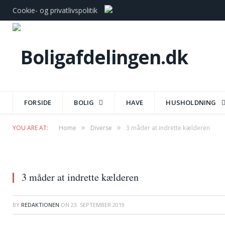
Cookie- og privatlivspolitik
FORSIDE
BOLIG
HAVE
HUSHOLDNING
»
»
YOU ARE AT:
Home
Diverse
3 måder at indrette kælderen
3 måder at indrette kælderen
BY
REDAKTIONEN
ON
23. SEPTEMBER 2019