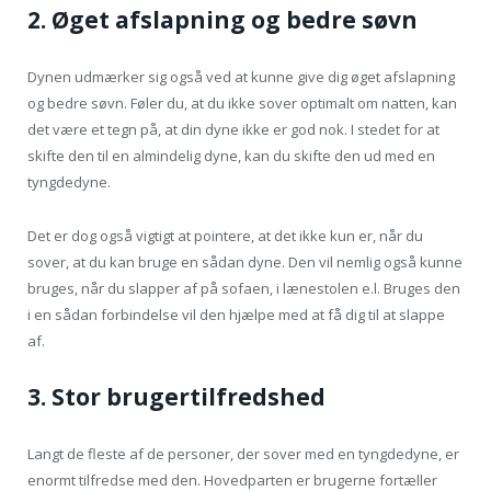
2. Øget afslapning og bedre søvn
Dynen udmærker sig også ved at kunne give dig øget afslapning
og bedre søvn. Føler du, at du ikke sover optimalt om natten, kan
det være et tegn på, at din dyne ikke er god nok. I stedet for at
skifte den til en almindelig dyne, kan du skifte den ud med en
tyngdedyne.
Det er dog også vigtigt at pointere, at det ikke kun er, når du
sover, at du kan bruge en sådan dyne. Den vil nemlig også kunne
bruges, når du slapper af på sofaen, i lænestolen e.l. Bruges den
i en sådan forbindelse vil den hjælpe med at få dig til at slappe
af.
3. Stor brugertilfredshed
Langt de fleste af de personer, der sover med en tyngdedyne, er
enormt tilfredse med den. Hovedparten er brugerne fortæller