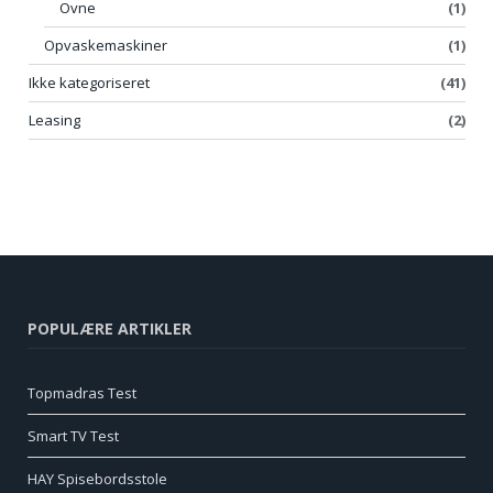
Ovne
(1)
Opvaskemaskiner
(1)
Ikke kategoriseret
(41)
Leasing
(2)
POPULÆRE ARTIKLER
Topmadras Test
Smart TV Test
HAY Spisebordsstole