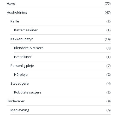
Have
(70)
Husholdning
(47)
Kaffe
(2)
Kaffemaskiner
(1)
Køkkenudstyr
(14)
Blendere & Mixere
(3)
Ismaskiner
(1)
Personlig pleje
(7)
Hårpleje
(2)
Støvsugere
(4)
Robotstøvsugere
(2)
Hvidevarer
(9)
Madlavning
(6)