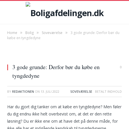
»
»
»
Home
Bolig
Soveværelse
3 gode grunde: Derfor bør du
købe en tyngdedyne
3 gode grunde: Derfor bør du købe en
0
tyngdedyne
BY
REDAKTIONEN
ON
13. JULI 2022
SOVEVÆRELSE
Har du gjort dig tanker om at købe en tyngdedyne? Men føler
du dig endnu ikke helt overbevist om, at det er den rette
løsning? Du er ikke ene om at have det på denne måde, for
ikke alle har et indgående kendskab til tyngdedynerne.