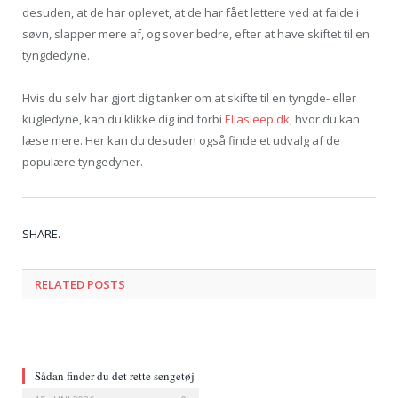
desuden, at de har oplevet, at de har fået lettere ved at falde i
søvn, slapper mere af, og sover bedre, efter at have skiftet til en
tyngdedyne.
Hvis du selv har gjort dig tanker om at skifte til en tyngde- eller
kugledyne, kan du klikke dig ind forbi
Ellasleep.dk
, hvor du kan
læse mere. Her kan du desuden også finde et udvalg af de
populære tyngedyner.
Tw
Fa
Go
Pi
Li
Tu
Em
SHARE.
RELATED POSTS
Sådan finder du det rette sengetøj
i høj kvalitet