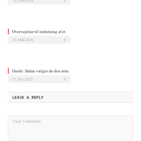
15. JUNI 2026
0
Overvejelser til indretning af et
naturinspireret soveværelse
23. MAJ 2024
0
Guide: Sådan vælger du den rette
størrelse seng
21. JULI 2023
0
LEAVE A REPLY